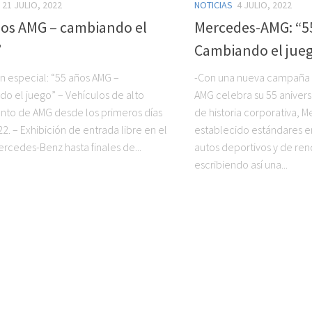
21 JULIO, 2022
NOTICIAS
4 JULIO, 2022
ños AMG – cambiando el
Mercedes-AMG: “5
”
Cambiando el jue
ón especial: “55 años AMG –
-Con una nueva campaña
o el juego” – Vehículos de alto
AMG celebra su 55 aniversa
nto de AMG desde los primeros días
de historia corporativa,
2. – Exhibición de entrada libre en el
establecido estándares 
rcedes-Benz hasta finales de...
autos deportivos y de ren
escribiendo así una...