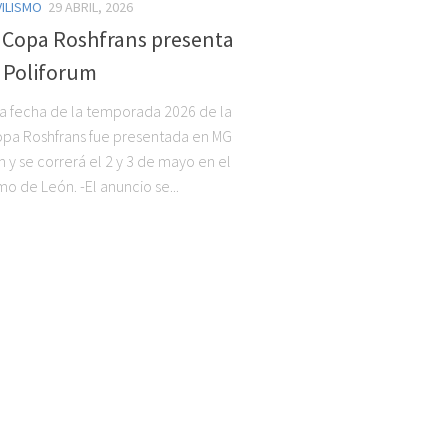
ILISMO
29 ABRIL, 2026
 Copa Roshfrans presenta
 Poliforum
ta fecha de la temporada 2026 de la
pa Roshfrans fue presentada en MG
 y se correrá el 2 y 3 de mayo en el
o de León. -El anuncio se...