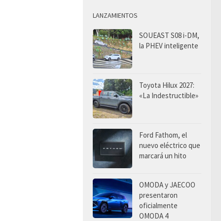
LANZAMIENTOS
SOUEAST S08 i-DM,
la PHEV inteligente
Toyota Hilux 2027:
«La Indestructible»
Ford Fathom, el
nuevo eléctrico que
marcará un hito
OMODA y JAECOO
presentaron
oficialmente
OMODA 4