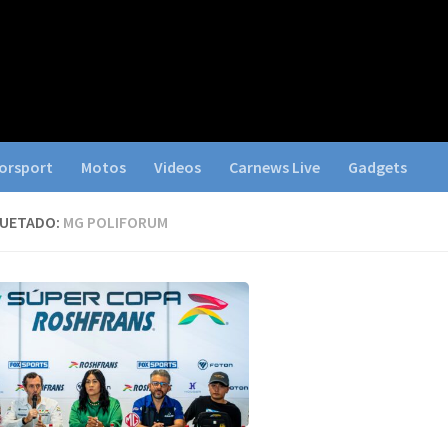
orsport
Motos
Videos
Carnews Live
Gadgets
QUETADO:
MG POLIFORUM