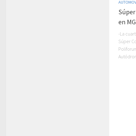
AUTOMOV
Súper
en MG
-La cuar
Súper Co
Poliforum
Autódrom