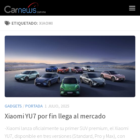
ETIQUETADO:
XIAOMI
GADGETS
/
PORTADA
1 JULIO, 2025
Xiaomi YU7 por fin llega al mercado
-Xiaomi lanza oficialmente su primer SUV premium, el Xiaomi
YU7, disponible en tres versiones (Standard, Pro y Max), con