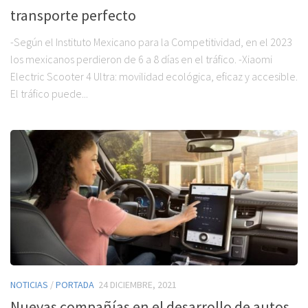
transporte perfecto
-Según el Instituto Mexicano para la Competitividad, en el 2023
los mexicanos perdieron de 6 a 8 días en el tráfico. -Xiaomi
Electric Scooter 4 Ultra: movilidad ecológica, eficaz y accesible.
El tráfico puede...
NOTICIAS
/
PORTADA
24 DICIEMBRE, 2021
Nuevas compañías en el desarrollo de autos