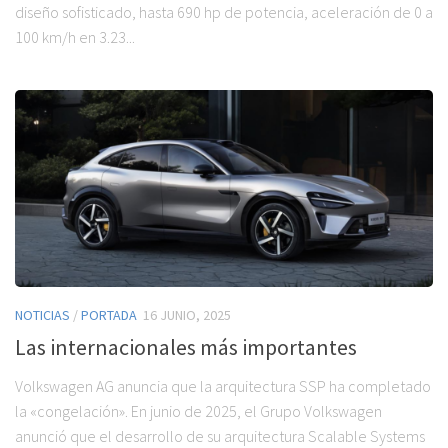
diseño sofisticado, hasta 690 hp de potencia, aceleración de 0 a
100 km/h en 3.23...
NOTICIAS
/
PORTADA
16 JUNIO, 2025
Las internacionales más importantes
Volkswagen AG anuncia que la arquitectura SSP ha completado
la «congelación». En junio de 2025, el Grupo Volkswagen
anunció que el desarrollo de su arquitectura Scalable Systems