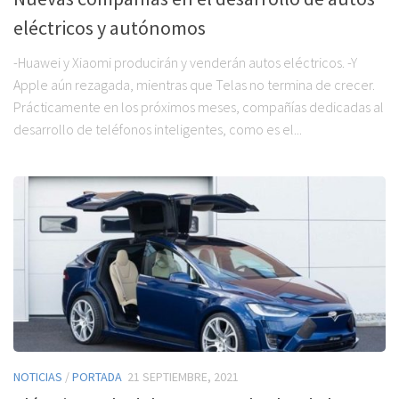
eléctricos y autónomos
-Huawei y Xiaomi producirán y venderán autos eléctricos. -Y
Apple aún rezagada, mientras que Telas no termina de crecer.
Prácticamente en los próximos meses, compañías dedicadas al
desarrollo de teléfonos inteligentes, como es el...
NOTICIAS
/
PORTADA
21 SEPTIEMBRE, 2021