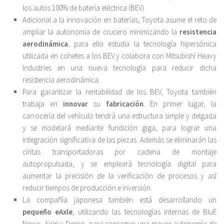
los autos 100% de batería eléctrica (BEV).
Adicional a la innovación en baterías, Toyota asume el reto de
ampliar la autonomía de crucero minimizando la
resistencia
aerodinámica
, para ello estudia la tecnología hipersónica
utilizada en cohetes a los BEV y colabora con Mitsubishi Heavy
Industries en una nueva tecnología para reducir dicha
resistencia aerodinámica.
Para garantizar la rentabilidad de los BEV, Toyota también
trabaja en
innovar
su
fabricación
. En primer lugar, la
carrocería del vehículo tendrá una estructura simple y delgada
y se modelará mediante fundición giga, para lograr una
integración significativa de las piezas. Además se eliminarán las
cintas transportadoras por cadena de montaje
autopropulsada, y se empleará tecnología digital para
aumentar la precisión de la verificación de procesos y así
reducir tiempos de producción e inversión.
La compañía japonesa también está desarrollando un
pequeño eAxle
, utilizando las tecnologías internas de BluE
Nexus, Aisin y Denso, para conseguir una mayor autonomía de