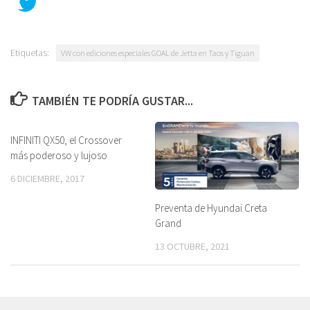
Etiquetas:
VW con ediciones especiales GOAL de Jetta en Taos y Tiguan
TAMBIÉN TE PODRÍA GUSTAR...
INFINITI QX50, el Crossover
más poderoso y lujoso
6 DICIEMBRE, 2017
Preventa de Hyundai Creta
Grand
13 OCTUBRE, 2021