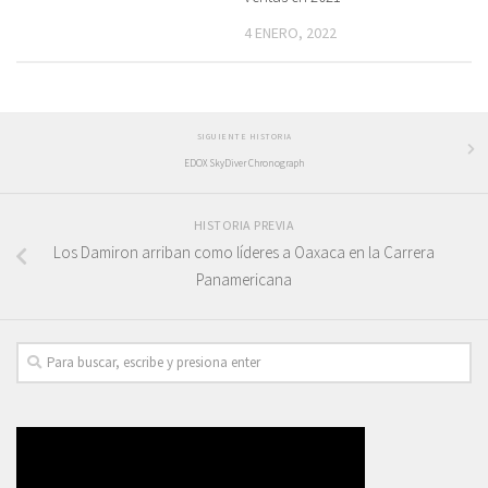
4 ENERO, 2022
SIGUIENTE HISTORIA
EDOX SkyDiver Chronograph
HISTORIA PREVIA
Los Damiron arriban como líderes a Oaxaca en la Carrera
Panamericana