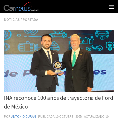
NOTICIAS
/
PORTADA
INA reconoce 100 años de trayectoria de Ford
de México
POR
ANTONIO DURÁN
· PUBLICADA
10 OCTUBRE, 2025
· ACTUALIZADO
10