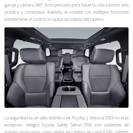
garaje y cámara 360°, todo pensado para hacer la vida a bordo más
práctica y conectada. Además, el volante con múltiples funciones
permite tener el control sin quitar las manos del camino.
La seguridad es un sello distintivo de Toyota, y Sequoia 2025 no es la
excepción. Integra Toyota Safety Sense (TSS) con asistentes de
manejo avanzados como alerta de cambio de carril (LDA), sistema