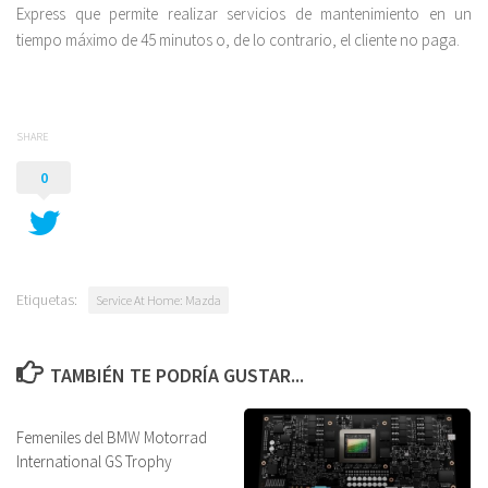
Express que permite realizar servicios de mantenimiento en un
tiempo máximo de 45 minutos o, de lo contrario, el cliente no paga.
SHARE
0
Etiquetas:
Service At Home: Mazda
TAMBIÉN TE PODRÍA GUSTAR...
Femeniles del BMW Motorrad
International GS Trophy