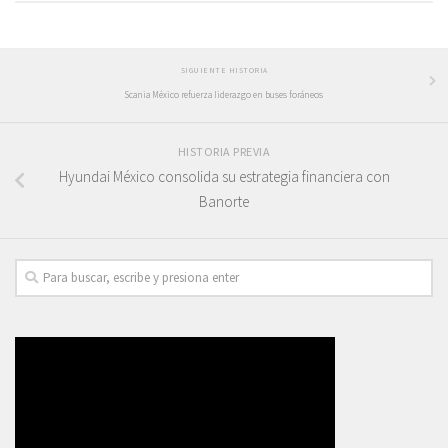
SIGUIENTE HISTORIA
Scania México refuerza liderazgo en buses foráneos
HISTORIA PREVIA
Hyundai México consolida su estrategia financiera con
Banorte