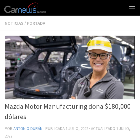
NOTICIAS
/
PORTADA
Mazda Motor Manufacturing dona $180,000
dólares
POR
ANTONIO DURÁN
· PUBLICADA
1 JULIO, 2022
· ACTUALIZADO
1 JULIO,
2022