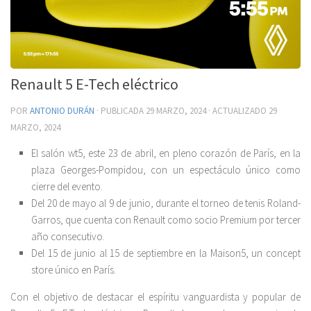
Renault 5 E-Tech eléctrico
POR
ANTONIO DURÁN
· PUBLICADA
29 MARZO, 2024
· ACTUALIZADO
29
MARZO, 2024
El salón wt5, este 23 de abril, en pleno corazón de París, en la
plaza Georges-Pompidou, con un espectáculo único como
cierre del evento.
Del 20 de mayo al 9 de junio, durante el torneo de tenis Roland-
Garros, que cuenta con Renault como socio Premium por tercer
año consecutivo.
Del 15 de junio al 15 de septiembre en la Maison5, un concept
store único en París.
Con el objetivo de destacar el espíritu vanguardista y popular de