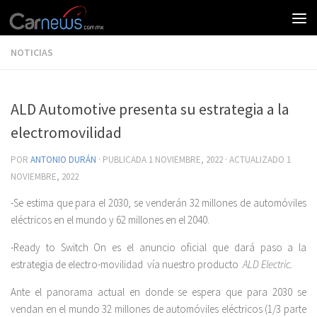
NOTICIAS
ALD Automotive presenta su estrategia a la
electromovilidad
POR
ANTONIO DURÁN
· PUBLICADA
1 NOVIEMBRE, 2022
· ACTUALIZADO
1
NOVIEMBRE, 2022
-Se estima que para el 2030, se venderán 32 millones de automóviles
eléctricos en el mundo y 62 millones en el 2040.
-Ready to Switch On es el anuncio oficial que dará paso a la
estrategia de electro-movilidad vía nuestro producto
ALD Electric.
Ante el panorama actual en donde se espera que para 2030 se
vendan en el mundo 32 millones de automóviles eléctricos (1/3 parte