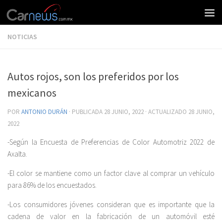
NOTICIAS
Autos rojos, son los preferidos por los
mexicanos
POR
ANTONIO DURÁN
· PUBLICADA
28 JUNIO, 2022
· ACTUALIZADO
28 JUNIO,
2022
-Según la Encuesta de Preferencias de Color Automotriz 2022 de
Axalta.
-El color se mantiene como un factor clave al comprar un vehículo
para 86% de los encuestados.
-Los consumidores jóvenes consideran que es importante que la
cadena de valor en la fabricación de un automóvil esté