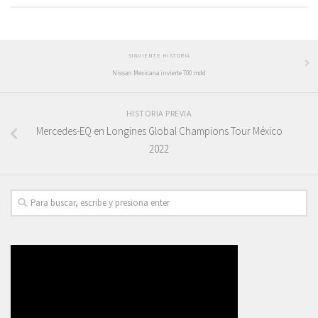
SIGUIENTE HISTORIA
Nissan Mexicana invierte 700 mdd
HISTORIA PREVIA
Mercedes-EQ en Longines Global Champions Tour México
2022