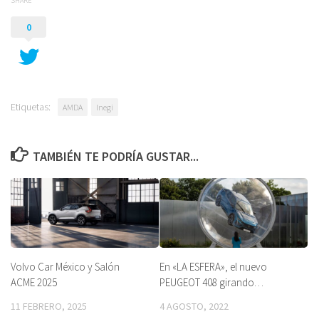
SHARE
0
Etiquetas:
AMDA
Inegi
TAMBIÉN TE PODRÍA GUSTAR...
Volvo Car México y Salón
En «LA ESFERA», el nuevo
ACME 2025
PEUGEOT 408 girando…
11 FEBRERO, 2025
4 AGOSTO, 2022