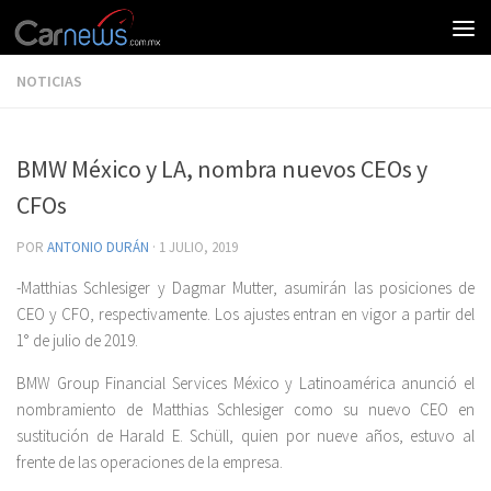
NOTICIAS
BMW México y LA, nombra nuevos CEOs y
CFOs
POR
ANTONIO DURÁN
·
1 JULIO, 2019
-Matthias Schlesiger y Dagmar Mutter, asumirán las posiciones de
CEO y CFO, respectivamente. Los ajustes entran en vigor a partir del
1° de julio de 2019.
BMW Group Financial Services México y Latinoamérica anunció el
nombramiento de Matthias Schlesiger como su nuevo CEO en
sustitución de Harald E. Schüll, quien por nueve años, estuvo al
frente de las operaciones de la empresa.