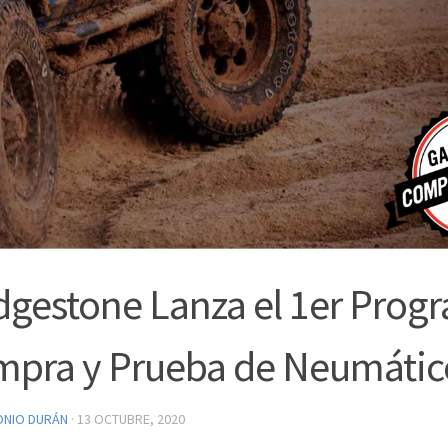
dgestone Lanza el 1er Prog
pra y Prueba de Neumátic
ONIO DURÁN
·
13 OCTUBRE, 2020