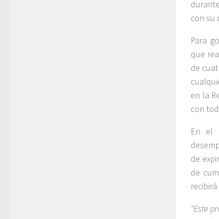
durante
con su
Para go
que rea
de cuat
cualqui
en la R
con tod
En el 
desempe
de expi
de cump
recibir
“Este p