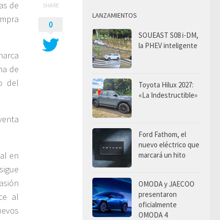
as de
SHARE
LANZAMIENTOS
ompra
0
SOUEAST S08 i-DM,
la PHEV inteligente
marca
cha de
o del
Toyota Hilux 2027:
«La Indestructible»
venta
Ford Fathom, el
nuevo eléctrico que
ial en
marcará un hito
sigue
asión
OMODA y JAECOO
presentaron
ce al
oficialmente
uevos
OMODA 4