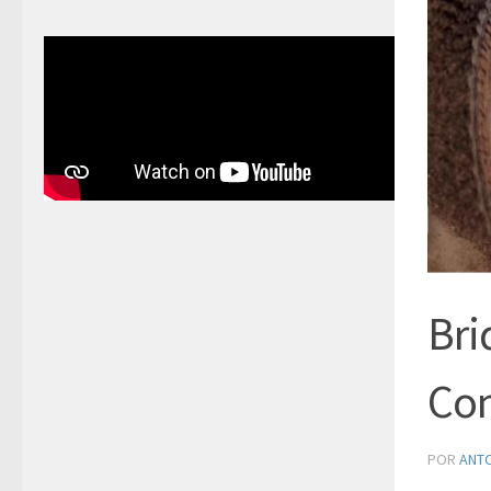
Bri
Com
POR
ANT