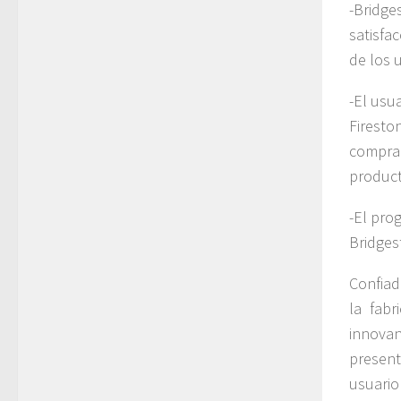
-Bridge
satisfa
de los 
-El usu
Firesto
compra
product
-El pro
Bridges
Confiad
la fabr
innova
presen
usuario