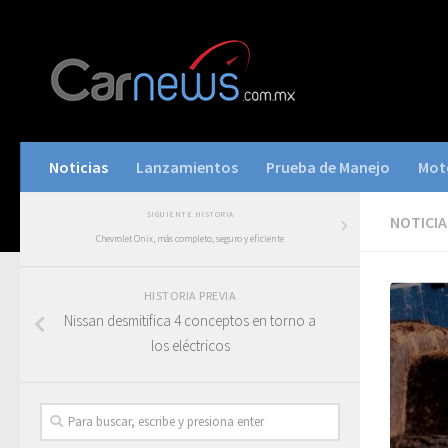
Noticias
Lanzamientos
Prueba de Manejo
Mot
SIGUIENTE HISTORIA
NOTICIA
Chevrolet Onix, más completo, seguro y eficiente
HISTORIA PREVIA
Nissan desmitifica 4 conceptos en torno a
los eléctricos