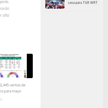
ente.
casa para TGR-WRT
rarán
e alta
82,445 ventas de
os para mayo
21