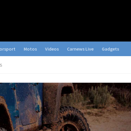
orsport
Motos
Videos
Carnews Live
Gadgets
S