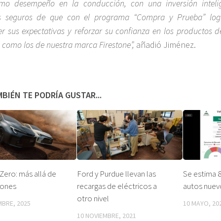
mo desempeño en la conducción, con una inversión intelig
s seguros de que con el programa “Compra y Prueba” log
er sus expectativas y reforzar su confianza en los productos d
 como los de nuestra marca Firestone”,
añadió Jiménez.
BIÉN TE PODRÍA GUSTAR...
ero: más allá de
Ford y Purdue llevan las
Se estima 
iones
recargas de eléctricos a
autos nuev
otro nivel
MBRE, 2025
10 MAYO, 20
10 NOVIEMBRE, 2021