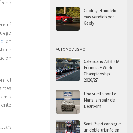
fecho
Coolray el modelo
más vendido por
Geely
endrá
juego
ne
, en
stone
AUTOMOVILISMO
iación
Calendario ABB FIA
Fórmula E World
Championship
on el
2026/27
antes
Una vuelta por Le
n caso
Mans, sin salir de
iente
Dearborn
Sami Pajari consigue
buscan
un doble triunfo en