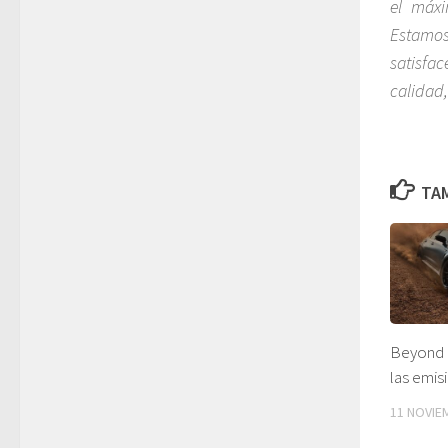
el máxi
Estamo
satisfac
calidad,
TAM
Beyond Z
las emis
11 NOVIE