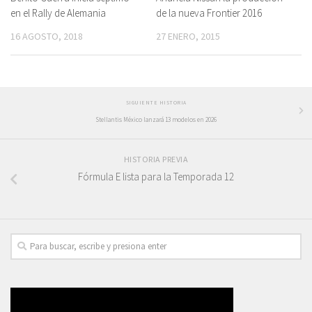
en el Rally de Alemania
de la nueva Frontier 2016
16 AGOSTO, 2018
27 ENERO, 2015
SIGUIENTE HISTORIA
Stellantis México lanzará 13 modelos en 2026
HISTORIA PREVIA
Fórmula E lista para la Temporada 12