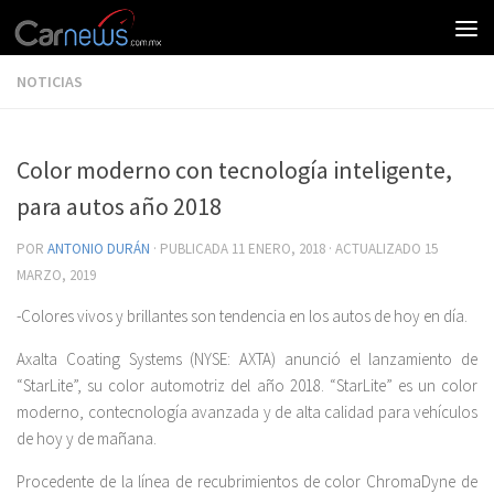
NOTICIAS
Color moderno con tecnología inteligente,
para autos año 2018
POR
ANTONIO DURÁN
· PUBLICADA
11 ENERO, 2018
· ACTUALIZADO
15
MARZO, 2019
-Colores vivos y brillantes son tendencia en los autos de hoy en día.
Axalta Coating Systems (NYSE: AXTA) anunció el lanzamiento de
“StarLite”, su color automotriz del año 2018. “StarLite” es un color
moderno, contecnología avanzada y de alta calidad para vehículos
de hoy y de mañana.
Procedente de la línea de recubrimientos de color ChromaDyne de