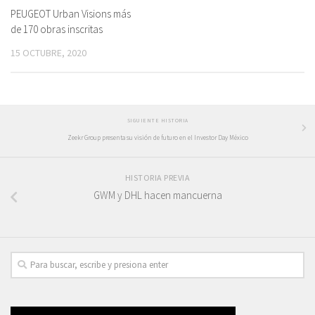
PEUGEOT Urban Visions más
de 170 obras inscritas
15 OCTUBRE, 2020
SIGUIENTE HISTORIA
Zeekr Group presenta su visión de futuro en el Investor Day México
HISTORIA PREVIA
GWM y DHL hacen mancuerna