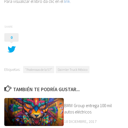
Para visualizar el libro da clic en el
link
.
SHARE
0
Etiquetas:
"Poderosas de la 57"
Daimler Truck México
TAMBIÉN TE PODRÍA GUSTAR...
BMW Group entrega 100 mil
autos eléctricos
18 DICIEMBRE, 2017