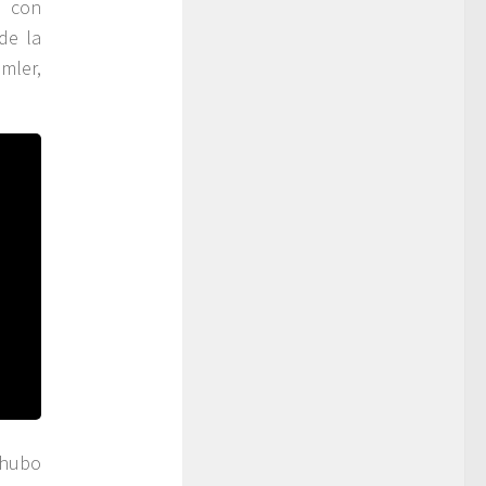
e con
de la
imler,
 hubo