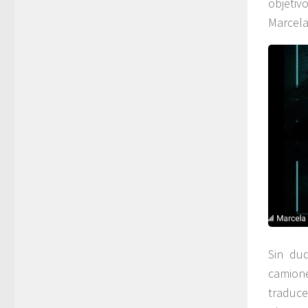
objetiv
Marcela
Sin du
camione
traduce