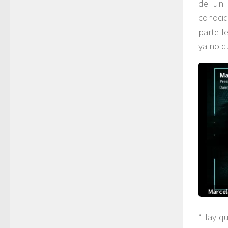
de un 
conocid
parte l
ya no q
“Hay qu