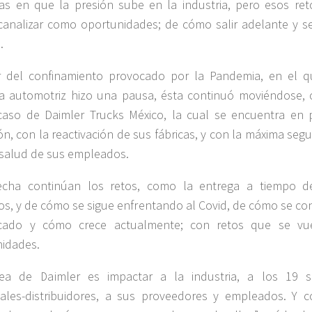
as en que la presión sube en la industria, pero esos ret
analizar como oportunidades; de cómo salir adelante y se
.
r del confinamiento provocado por la Pandemia, en el q
ia automotriz hizo una pausa, ésta continuó moviéndose,
caso de Daimler Trucks México, la cual se encuentra en 
ón, con la reactivación de sus fábricas, y con la máxima seg
 salud de sus empleados.
fecha continúan los retos, como la entrega a tiempo d
os, y de cómo se sigue enfrentando al Covid, de cómo se con
cado y cómo crece actualmente; con retos que se vu
idades.
rea de Daimler es impactar a la industria, a los 19 s
ales-distribuidores, a sus proveedores y empleados. Y c