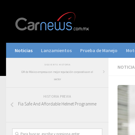
Noticias
Lanzamientos
Prueba de Manejo
Mot
SIGUIENTE HISTORIA
NOTICIA
GM de México empresa con mejor reputación corporativa en el
sector
HISTORIA PREVIA
Fia Safe And Affordable Helmet Programme