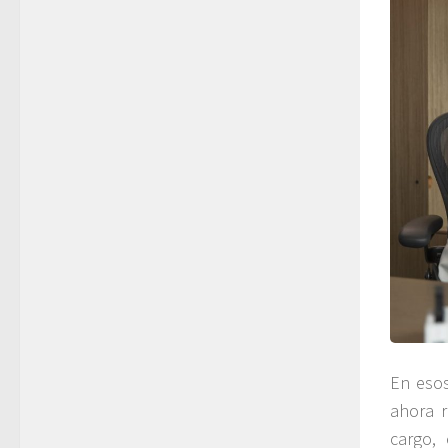
En esos
ahora r
cargo,