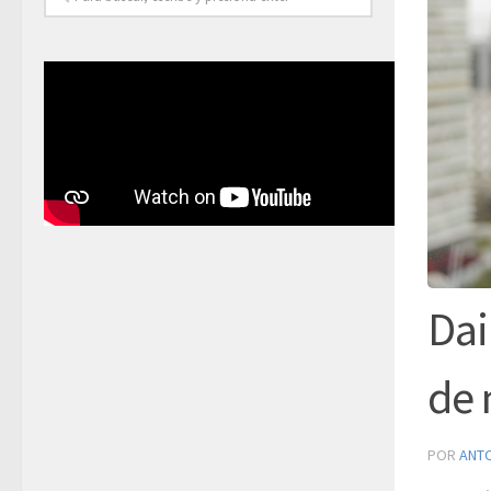
Dai
de 
POR
ANT