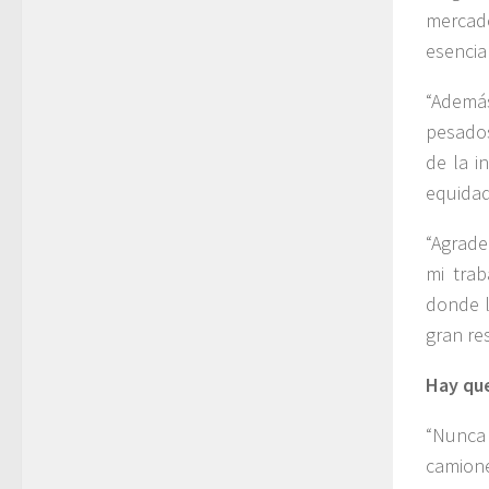
mercado
esencia
“Además
pesados
de la i
equidad
“Agrade
mi trab
donde l
gran re
Hay que
“Nunca
camione