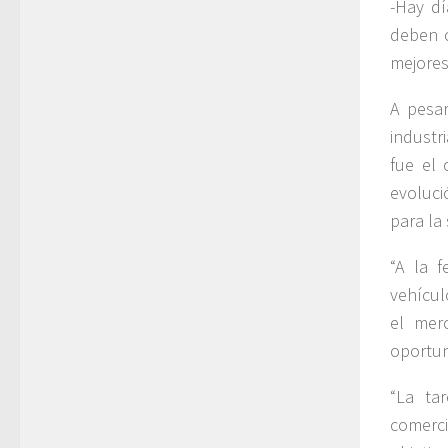
-Hay dí
deben c
mejores
A pesa
industr
fue el 
evoluci
para la
“A la 
vehícul
el mer
oportun
“La ta
comerci