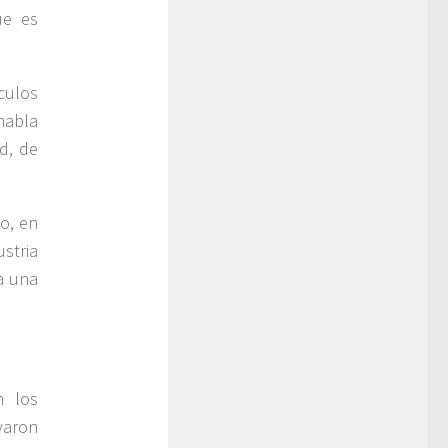
ue es
culos
habla
d, de
go, en
stria
a una
n los
varon