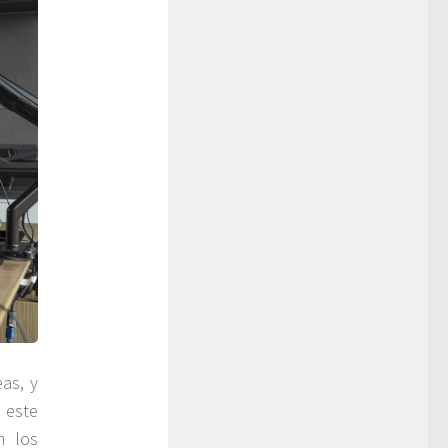
as, y
 este
n los