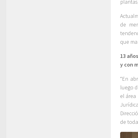
plantas
Actualm
de mer
tendenc
que ma
13 años
y con m
“En abr
luego d
el área
Jurídi
Direcci
de todas