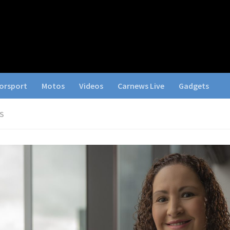
orsport
Motos
Videos
Carnews Live
Gadgets
S