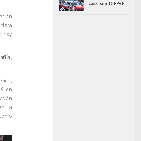
casa para TGR-WRT
pación
clara
o hay
añía,
xico,
8, en
ección
en la
 como