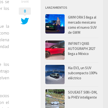
os se
SHARE
LANZAMIENTOS
r los
0
GWM ORA 5 llega al
mercado mexicano
ue la
como el nuevo SUV
de GWM
 como
plena
INFINITI QX65
uridad
AUTOGRAPH 2027
llega a México
e los
Kia EV3, un SUV
trajo
subcompacto 100%
elven
eléctrico
SOUEAST S08 i-DM,
ocios
la PHEV inteligente
on el