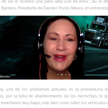
o de ser el número uno para cada uno de ellos”, así lo de
 Barreiro, Presidenta de Daimler Trucks México, en entrevista
da, uno de los problemas actuales es la proveeduría d
s, por la falta de abastecimiento de los microchips, lo q
 inventarios muy bajos; más bien como salen los vehículos d