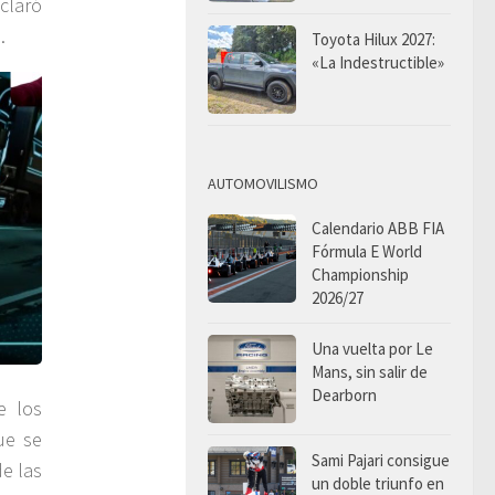
claró
.
Toyota Hilux 2027:
«La Indestructible»
AUTOMOVILISMO
Calendario ABB FIA
Fórmula E World
Championship
2026/27
Una vuelta por Le
Mans, sin salir de
Dearborn
e los
ue se
Sami Pajari consigue
e las
un doble triunfo en