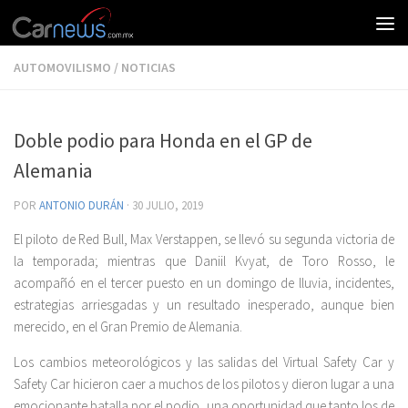
AUTOMOVILISMO
/
NOTICIAS
Doble podio para Honda en el GP de
Alemania
POR
ANTONIO DURÁN
·
30 JULIO, 2019
El piloto de Red Bull, Max Verstappen, se llevó su segunda victoria de
la temporada; mientras que Daniil Kvyat, de Toro Rosso, le
acompañó en el tercer puesto en un domingo de lluvia, incidentes,
estrategias arriesgadas y un resultado inesperado, aunque bien
merecido, en el Gran Premio de Alemania.
Los cambios meteorológicos y las salidas del Virtual Safety Car y
Safety Car hicieron caer a muchos de los pilotos y dieron lugar a una
emocionante batalla por el podio, una oportunidad que tanto los de