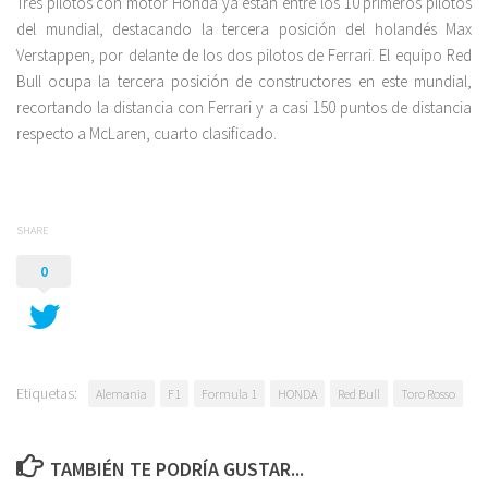
Tres pilotos con motor Honda ya están entre los 10 primeros pilotos
del mundial, destacando la tercera posición del holandés Max
Verstappen, por delante de los dos pilotos de Ferrari. El equipo Red
Bull ocupa la tercera posición de constructores en este mundial,
recortando la distancia con Ferrari y a casi 150 puntos de distancia
respecto a McLaren, cuarto clasificado.
SHARE
0
Etiquetas:
Alemania
F1
Formula 1
HONDA
Red Bull
Toro Rosso
TAMBIÉN TE PODRÍA GUSTAR...