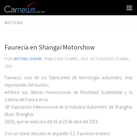
NOTICIAS
Faurecia en Shangai Motorshow
POR
ANTONIO DURÁN
· PUBLICADA
15 ABRIL, 2019
· ACTUALIZADO
15 ABRIL,
2019
Faurecia, uno de los fabricantes de tecnología automotriz más
importantes del mundo,
exhibirá sus últimas innovaciones de Movilidad Sustentable y la
Cabina del Futuro en la
18ª Exposición Internacional de la Industria Automotriz de Shanghai
(Auto Shanghai
2019), que se realizará del 16 al 25 de abril del 2019.
Con un stand ubicado en el pasillo 5.2, Faurecia revelará: