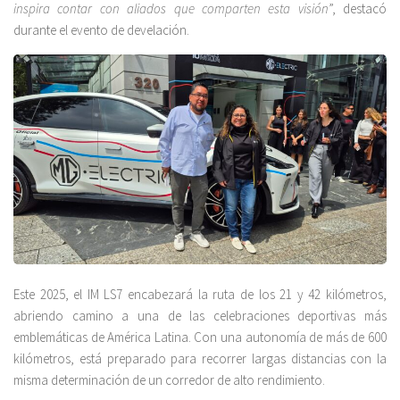
inspira contar con aliados que comparten esta visión
”, destacó
durante el evento de develación.
Este 2025, el IM LS7 encabezará la ruta de los 21 y 42 kilómetros,
abriendo camino a una de las celebraciones deportivas más
emblemáticas de América Latina. Con una autonomía de más de 600
kilómetros, está preparado para recorrer largas distancias con la
misma determinación de un corredor de alto rendimiento.