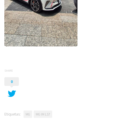
SHARE
0
Etiquetas:
MG
MG IM LS7