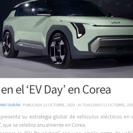
 en el ‘EV Day’ en Corea
ONIO DURÁN
· PUBLICADA
12 OCTUBRE, 2023
· ACTUALIZADO
12 OCTUBRE, 20
 presenta su estrategia global de vehículos eléctricos en e
’, que se celebra anualmente en Corea.