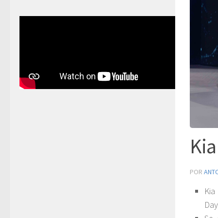
Kia
POR
ANT
Kia
Day