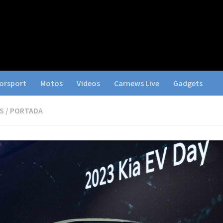
orsport
Motos
Videos
Carnews Live
Gadgets
S
/
PORTADA