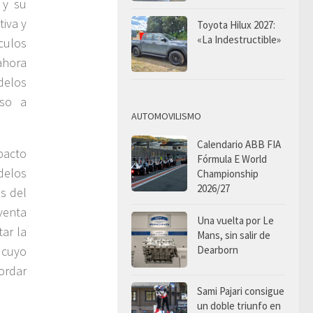
 y su
tiva y
Toyota Hilux 2027:
«La Indestructible»
culos
ahora
delos
eso a
AUTOMOVILISMO
Calendario ABB FIA
pacto
Fórmula E World
delos
Championship
2026/27
s del
venta
Una vuelta por Le
ar la
Mans, sin salir de
Dearborn
, cuyo
bordar
Sami Pajari consigue
un doble triunfo en