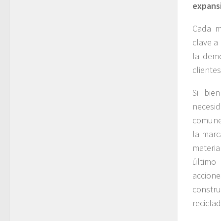
expansi
Cada m
clave a
la demo
cliente
Si bie
necesid
comunes
la marc
materia
último
accion
constru
recicla