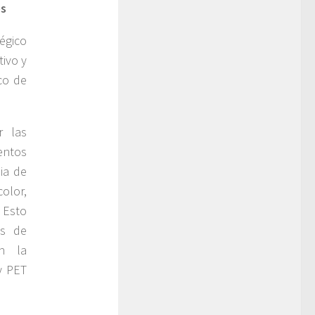
es
égico
tivo y
co de
r las
entos
ia de
color,
 Esto
és de
en la
y PET