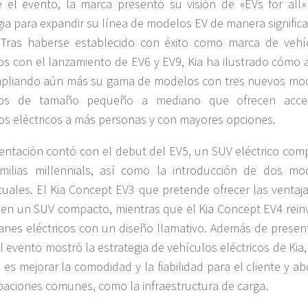
 el evento, la marca presentó su visión de «EVs for all»
gia para expandir su línea de modelos EV de manera significa
 Tras haberse establecido con éxito como marca de vehí
cos con el lanzamiento de EV6 y EV9, Kia ha ilustrado cómo 
mpliando aún más su gama de modelos con tres nuevos mo
icos de tamaño pequeño a mediano que ofrecen acc
os eléctricos a más personas y con mayores opciones.
entación contó con el debut del EV5, un SUV eléctrico com
milias millennials, así como la introducción de dos mo
uales. El Kia Concept EV3 que pretende ofrecer las ventaja
 en un SUV compacto, mientras que el Kia Concept EV4 rein
anes eléctricos con un diseño llamativo. Además de present
l evento mostró la estrategia de vehículos eléctricos de Kia
o es mejorar la comodidad y la fiabilidad para el cliente y a
aciones comunes, como la infraestructura de carga.