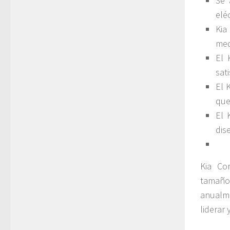
Se 
elé
Kia
med
El 
sat
El 
que
El 
dis
Kia Co
tamaño
anualme
liderar 