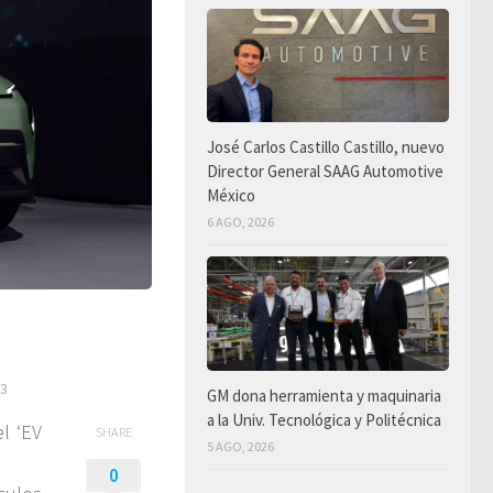
José Carlos Castillo Castillo, nuevo
Director General SAAG Automotive
México
6 AGO, 2026
23
GM dona herramienta y maquinaria
a la Univ. Tecnológica y Politécnica
l ‘EV
SHARE
5 AGO, 2026
0