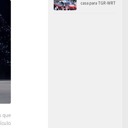
casa para TGR-WRT
s que
ículo