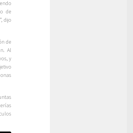
iendo
go de
, dijo
ón de
n. Al
vos, y
jetivo
sonas
untas
erías
culos