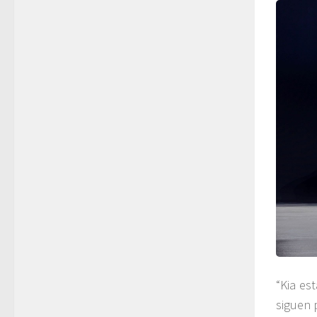
“Kia es
siguen 