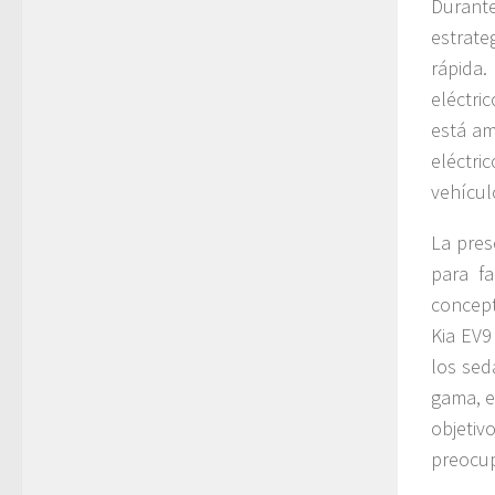
Durante
estrate
rápida.
eléctri
está a
eléctr
vehícul
La pres
para fa
concept
Kia EV9
los sed
gama, e
objetiv
preocup