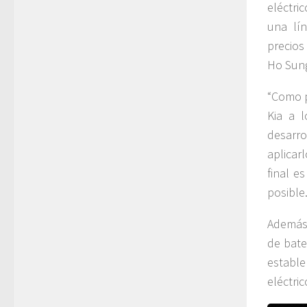
eléctri
una lí
precios
Ho Sung
“Como p
Kia a l
desarro
aplicar
final e
posible.
Además,
de bate
estable
eléctric