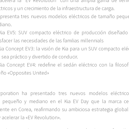
acelera la “EV Revolution” con una amplia gama de vehí
ctricos y un crecimiento de la infraestructura de carga.
 presenta tres nuevos modelos eléctricos de tamaño pequ
iano.
Kia EV5: SUV compacto eléctrico de producción diseñado
isfacer las necesidades de las familias millennials
Kia Concept EV3: la visión de Kia para un SUV compacto eléc
 sea práctico y divertido de conducir.
Kia Concept EV4: redefine el sedán eléctrico con la filosof
eño «Opposites United»
rporation ha presentado tres nuevos modelos eléctric
 pequeño y mediano en el Kia EV Day que la marca ce
nte en Corea, reafirmando su ambiciosa estrategia global
y acelerar la «EV Revolution».