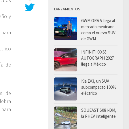
culos
LANZAMIENTOS
eño y
GWM ORA 5 llega al
mercado mexicano
 para
como el nuevo SUV
de GWM
trico
INFINITI QX65
AUTOGRAPH 2027
llega a México
ía de
Kia EV3, un SUV
subcompacto 100%
os de
eléctrico
lebra
 para
SOUEAST S08 i-DM,
la PHEV inteligente