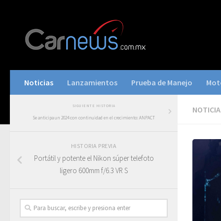
Noticias
Lanzamientos
Prueba de Manejo
Mot
SIGUIENTE HISTORIA
NOTICIA
Se anticipa un 2024 con continuidad en el crecimiento: ANPACT
HISTORIA PREVIA
Portátil y potente el Nikon súper telefoto
ligero 600mm f/6.3 VR S