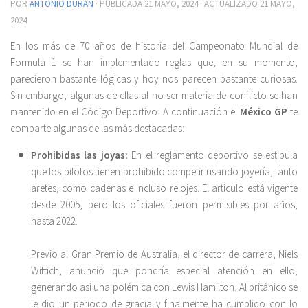
POR
ANTONIO DURÁN
· PUBLICADA
21 MAYO, 2024
· ACTUALIZADO
21 MAYO,
2024
En los más de 70 años de historia del Campeonato Mundial de
Formula 1 se han implementado reglas que, en su momento,
parecieron bastante lógicas y hoy nos parecen bastante curiosas.
Sin embargo, algunas de ellas al no ser materia de conflicto se han
mantenido en el Código Deportivo. A continuación el
México GP
te
comparte algunas de las más destacadas:
Prohibidas las joyas:
En el reglamento deportivo se estipula
que los pilotos tienen prohibido competir usando joyería, tanto
aretes, como cadenas e incluso relojes. El artículo está vigente
desde 2005, pero los oficiales fueron permisibles por años,
hasta 2022.
Previo al Gran Premio de Australia, el director de carrera, Niels
Wittich, anunció que pondría especial atención en ello,
generando así una polémica con Lewis Hamilton. Al británico se
le dio un periodo de gracia y finalmente ha cumplido con lo