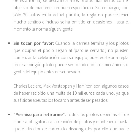
De esta forma, se descalifica a los pilotos más lentos con el
objetivo de mantener un buen espectáculo. Sin embargo, con
sólo 20 autos en la actual parrilla, la regla no parece tener
mucho sentido e incluso se ha omitido en ocasiones. Hasta el
momento la norma sigue vigente.
Sin tocar, por favor:
Cuando la carrera termina y los pilotos
que ocupan el podio llegan al ‘parque cerrado’, no pueden
comenzar la celebración con su equipo, pues existe una regla
precisa: ningún piloto puede ser tocado por sus mecánicos o
gente del equipo antes de ser pesado.
Charles Leclerc, Max Verstappen y Hamilton son algunos casos
de haber recibido una multa de 10 mil euros cada uno, ya que
sus fisioterapeutas los tocaron antes de ser pesados.
“Permiso para retirarme”:
Todos los pilotos deben asistir de
manera obligatoria a la reunión de pilotos y mantenerse hasta
que el director de carrera lo disponga. Es por ello que nadie