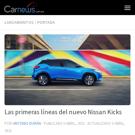
LANZAMIENTOS
/
PORTADA
Las primeras líneas del nuevo Nissan Kicks
POR
ANTONIO DURÁN
· PUBLICADA
5 ABRIL, 2021
· ACTUALIZADO
5 ABRIL,
2021