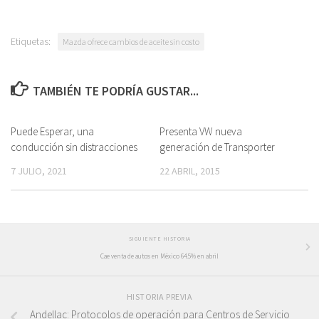
Etiquetas:
Mazda ofrece cambios de aceite sin costo
TAMBIÉN TE PODRÍA GUSTAR...
Puede Esperar, una
Presenta VW nueva
conducción sin distracciones
generación de Transporter
7 JULIO, 2021
22 ABRIL, 2015
SIGUIENTE HISTORIA
Cae venta de autos en México 64.5% en abril
HISTORIA PREVIA
Andellac: Protocolos de operación para Centros de Servicio