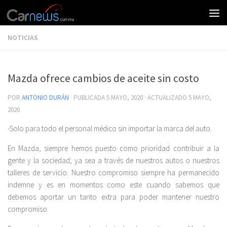
NOTICIAS
Mazda ofrece cambios de aceite sin costo
POR
ANTONIO DURÁN
· PUBLICADA
5 MAYO, 2020
· ACTUALIZADO
5 MAYO,
2020
-Solo para todo el personal médico sin importar la marca del auto.
En Mazda, siempre hemos puesto como prioridad contribuir a la
gente y la sociedad; ya sea a través de nuestros autos o nuestros
talleres de servicio. Nuestro compromiso siempre ha permanecido
indemne y es en momentos como este cuando sabemos que
debemos aportar un tanto extra para poder mantener nuestro
compromiso.