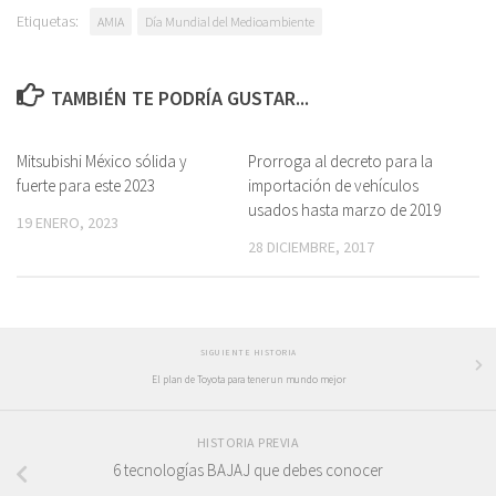
Etiquetas:
AMIA
Día Mundial del Medioambiente
TAMBIÉN TE PODRÍA GUSTAR...
Mitsubishi México sólida y
Prorroga al decreto para la
fuerte para este 2023
importación de vehículos
usados hasta marzo de 2019
19 ENERO, 2023
28 DICIEMBRE, 2017
SIGUIENTE HISTORIA
El plan de Toyota para tener un mundo mejor
HISTORIA PREVIA
6 tecnologías BAJAJ que debes conocer