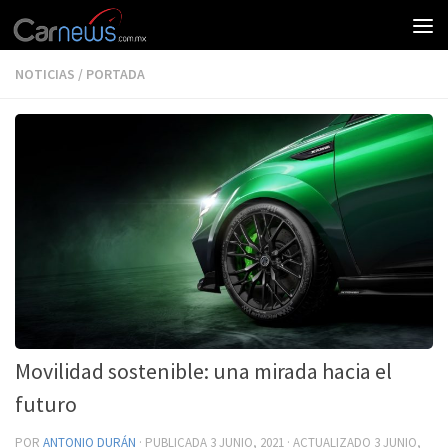
NOTICIAS
/
PORTADA
Movilidad sostenible: una mirada hacia el
futuro
POR
ANTONIO DURÁN
· PUBLICADA
3 JUNIO, 2021
· ACTUALIZADO
3 JUNIO,