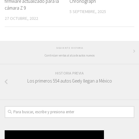
firmware actualizado para la
Chronograph
cámara Z 9
5 SEPTIEMBRE, 2025
27 OCTUBRE, 2022
SIGUIENTE HISTORIA
Continúan ventas al alza de autos nuevos
HISTORIA PREVIA
Los primeros 554 autos Geely llegan a México