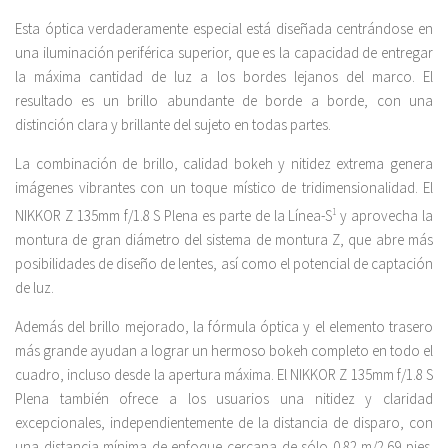
Esta óptica verdaderamente especial está diseñada centrándose en
una iluminación periférica superior, que es la capacidad de entregar
la máxima cantidad de luz a los bordes lejanos del marco. El
resultado es un brillo abundante de borde a borde, con una
distinción clara y brillante del sujeto en todas partes.
La combinación de brillo, calidad bokeh y nitidez extrema genera
imágenes vibrantes con un toque místico de tridimensionalidad. El
NIKKOR Z 135mm f/1.8 S Plena es parte de la Línea-S
1
y aprovecha la
montura de gran diámetro del sistema de montura Z, que abre más
posibilidades de diseño de lentes, así como el potencial de captación
de luz.
Además del brillo mejorado, la fórmula óptica y el elemento trasero
más grande ayudan a lograr un hermoso bokeh completo en todo el
cuadro, incluso desde la apertura máxima. El NIKKOR Z 135mm f/1.8 S
Plena también ofrece a los usuarios una nitidez y claridad
excepcionales, independientemente de la distancia de disparo, con
una distancia mínima de enfoque cercana de sólo 0.82 m/2.69 pies.