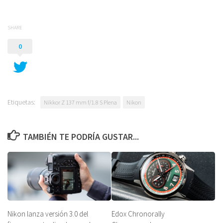
SHARE
0
Etiquetas:
Nikkor Z 137 mm f/1.8 S Plena
Nikon
TAMBIÉN TE PODRÍA GUSTAR...
Nikon lanza versión 3.0 del
Edox Chronorally