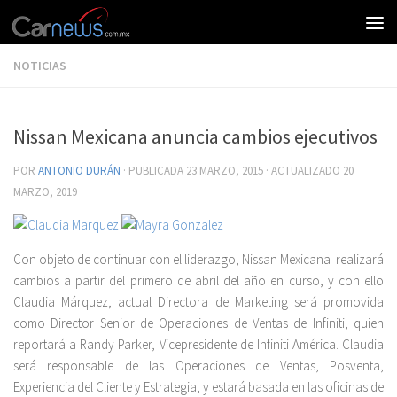
NOTICIAS
Nissan Mexicana anuncia cambios ejecutivos
POR
ANTONIO DURÁN
· PUBLICADA
23 MARZO, 2015
· ACTUALIZADO
20
MARZO, 2019
Con objeto de continuar con el liderazgo, Nissan Mexicana realizará
cambios a partir del primero de abril del año en curso, y con ello
Claudia Márquez, actual Directora de Marketing será promovida
como Director Senior de Operaciones de Ventas de Infiniti, quien
reportará a Randy Parker, Vicepresidente de Infiniti América. Claudia
será responsable de las Operaciones de Ventas, Posventa,
Experiencia del Cliente y Estrategia, y estará basada en las oficinas de