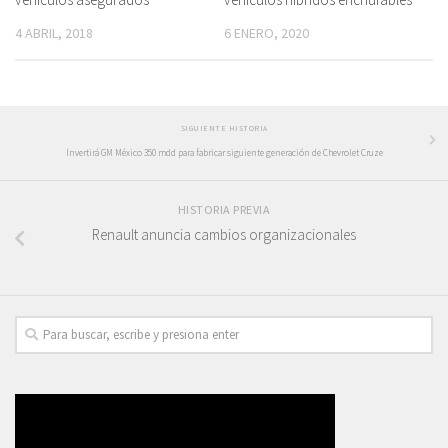
4 ABRIL, 2018
6 ENERO, 2020
SIGUIENTE HISTORIA
Invertirá GM México 350 mdd para fabricar siguiente generación de Chevrolet Cruze
HISTORIA PREVIA
Renault anuncia cambios organizacionales