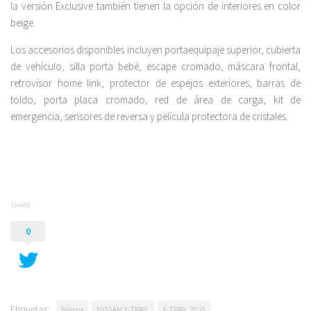
la versión Exclusive también tienen la opción de interiores en color
beige.
Los accesorios disponibles incluyen portaequipaje superior, cubierta
de vehículo, silla porta bebé, escape cromado, máscara frontal,
retrovisor home link, protector de espejos exteriores, barras de
toldo, porta placa cromado, red de área de carga, kit de
emergencia, sensores de reversa y película protectora de cristales.
SHARE
0
Etiquetas:
Nissan
NISSAN X-TRAIL
X-TRAIL 2015