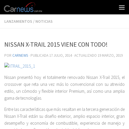
LANZAMIENTOS
/
NOTICIAS
NISSAN X-TRAIL 2015 VIENE CON TODO!
POR
CARNEWS
· PUBLICADA
17 JULIO, 2014
· ACTUALIZADO
19 MARZO, 2019
Nissan presentó hoy el totalmente renovado Nissan X-Trail 2015, el
crossover que reta una vez más lo convencional con su atrevido
estilo, un cómodo y flexible interior Premium, así como una amplia
gama de tecnologías.
Entre las características que más resaltan en la tercera generación de
Nissan X-Trail están su diseño exterior, amplio espacio interior, gran
desempeño y economía de combustible, experiencia de manejo y