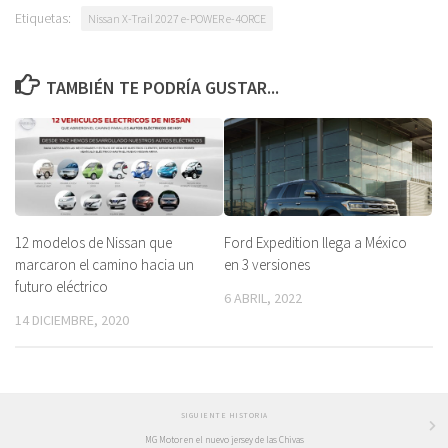
Etiquetas:
Nissan X-Trail 2027 e-POWER e-4ORCE
TAMBIÉN TE PODRÍA GUSTAR...
12 modelos de Nissan que
Ford Expedition llega a México
marcaron el camino hacia un
en 3 versiones
futuro eléctrico
6 ABRIL, 2022
14 DICIEMBRE, 2020
SIGUIENTE HISTORIA
MG Motor en el nuevo jersey de las Chivas