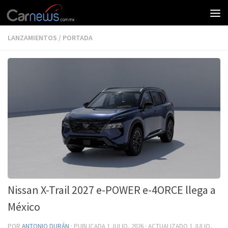
LANZAMIENTOS
/
PORTADA
Nissan X-Trail 2027 e-POWER e-4ORCE llega a
México
POR
ANTONIO DURÁN
· PUBLICADA
1 JULIO, 2026
· ACTUALIZADO
1 JULIO,