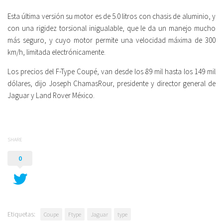
Esta última versión su motor es de 5.0 litros con chasis de aluminio, y
con una rigidez torsional inigualable, que le da un manejo mucho
más seguro, y cuyo motor permite una velocidad máxima de 300
km/h, limitada electrónicamente.
Los precios del F-Type Coupé, van desde los 89 mil hasta los 149 mil
dólares, dijo Joseph ChamasRour, presidente y director general de
Jaguar y Land Rover México.
SHARE
0
Etiquetas:
Coupe
Ftype
Jaguar
type