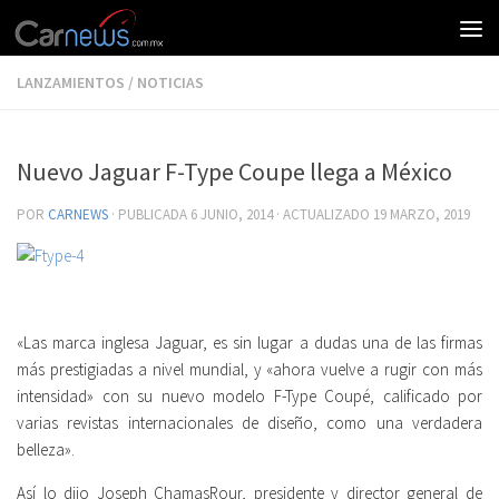
LANZAMIENTOS
/
NOTICIAS
Nuevo Jaguar F-Type Coupe llega a México
POR
CARNEWS
· PUBLICADA
6 JUNIO, 2014
· ACTUALIZADO
19 MARZO, 2019
«Las marca inglesa Jaguar, es sin lugar a dudas una de las firmas
más prestigiadas a nivel mundial, y «ahora vuelve a rugir con más
intensidad» con su nuevo modelo F-Type Coupé, calificado por
varias revistas internacionales de diseño, como una verdadera
belleza».
Así lo dijo Joseph ChamasRour, presidente y director general de