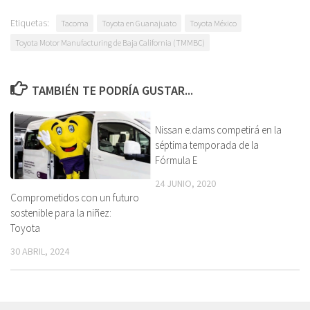
Etiquetas:
Tacoma
Toyota en Guanajuato
Toyota México
Toyota Motor Manufacturing de Baja California (TMMBC)
TAMBIÉN TE PODRÍA GUSTAR...
Nissan e.dams competirá en la
séptima temporada de la
Fórmula E
24 JUNIO, 2020
Comprometidos con un futuro
sostenible para la niñez:
Toyota
30 ABRIL, 2024