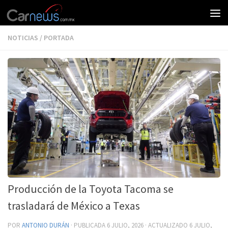
NOTICIAS
/
PORTADA
Producción de la Toyota Tacoma se
trasladará de México a Texas
POR
ANTONIO DURÁN
· PUBLICADA
6 JULIO, 2026
· ACTUALIZADO
6 JULIO,