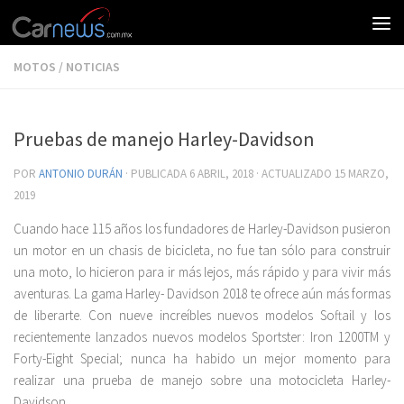
MOTOS
/
NOTICIAS
Pruebas de manejo Harley-Davidson
POR
ANTONIO DURÁN
· PUBLICADA
6 ABRIL, 2018
· ACTUALIZADO
15 MARZO,
2019
Cuando hace 115 años los fundadores de Harley-Davidson pusieron
un motor en un chasis de bicicleta, no fue tan sólo para construir
una moto, lo hicieron para ir más lejos, más rápido y para vivir más
aventuras. La gama Harley- Davidson 2018 te ofrece aún más formas
de liberarte. Con nueve increíbles nuevos modelos Softail y los
recientemente lanzados nuevos modelos Sportster: Iron 1200TM y
Forty-Eight Special; nunca ha habido un mejor momento para
realizar una prueba de manejo sobre una motocicleta Harley-
Davidson.