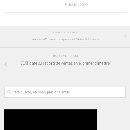
5 JULIO, 2022
SIGUIENTE HISTORIA
Mercedes-AMG: la máxima expresión de Driving Performance
HISTORIA PREVIA
SEAT bate su récord de ventas en el primer trimestre