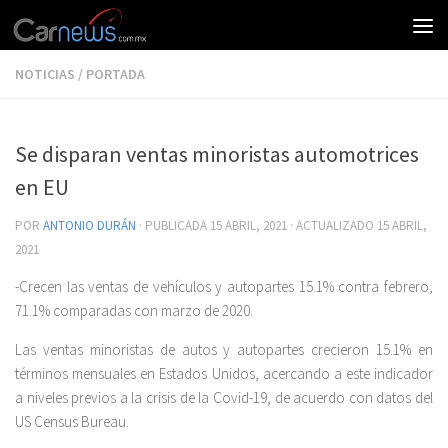
NOTICIAS
/
PORTADA
Se disparan ventas minoristas automotrices
en EU
POR
ANTONIO DURÁN
· PUBLICADA
15 ABRIL, 2021
· ACTUALIZADO
15 ABRIL,
2021
-Crecen las ventas de vehículos y autopartes 15.1% contra febrero,
71.1% comparadas con marzo de 2020.
Las ventas minoristas de autos y autopartes crecieron 15.1% en
términos mensuales en Estados Unidos, acercando a este indicador
a niveles previos a la crisis de la Covid-19, de acuerdo con datos del
US Census Bureau.