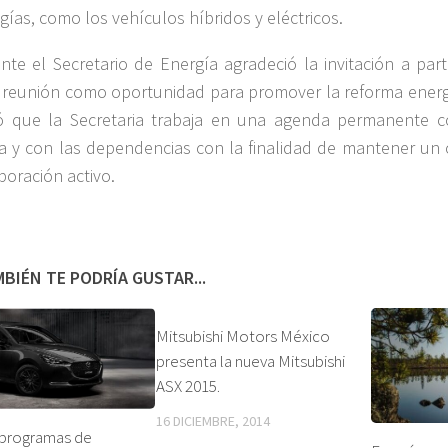
gías, como los vehículos híbridos y eléctricos.
nte el Secretario de Energía agradeció la invitación a part
 reunión como oportunidad para promover la reforma energ
ó que la Secretaria trabaja en una agenda permanente c
ia y con las dependencias con la finalidad de mantener un 
boración activo.
BIÉN TE PODRÍA GUSTAR...
Mitsubishi Motors México
presenta la nueva Mitsubishi
ASX 2015.
16 DICIEMBRE, 2014
programas de