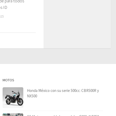
rde para todos
s ID
025
MOTOS
Honda México con su serie 500cc: CBR500R y
NX500