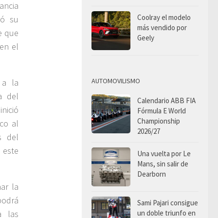
ancia
Coolray el modelo
ró su
más vendido por
e que
Geely
en el
AUTOMOVILISMO
 a la
a del
Calendario ABB FIA
nició
Fórmula E World
Championship
co al
2026/27
s del
 este
Una vuelta por Le
Mans, sin salir de
Dearborn
ar la
podrá
Sami Pajari consigue
un doble triunfo en
a las