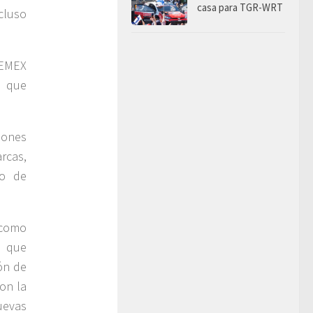
casa para TGR-WRT
cluso
PEMEX
s que
iones
rcas,
to de
 como
, que
ión de
on la
uevas