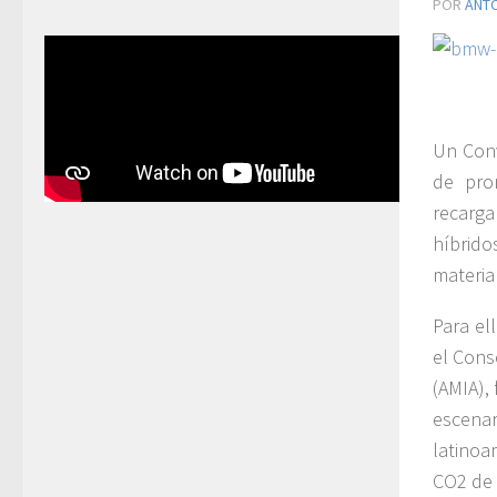
POR
ANT
Un Conv
de prom
recarga
híbrido
materia
Para el
el Cons
(AMIA),
escena
latinoa
CO2 de 