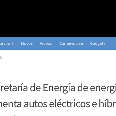
orsport
Motos
Videos
Carnews Live
Gadgets
S
retaría de Energía de energ
enta autos eléctricos e híb