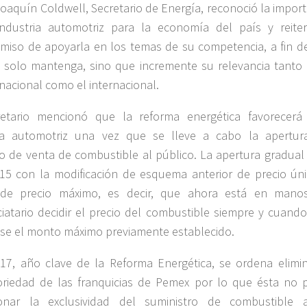
oaquín Coldwell, Secretario de Energía, reconoció la import
industria automotriz para la economía del país y reite
iso de apoyarla en los temas de su competencia, a fin d
 solo mantenga, sino que incremente su relevancia tanto 
nacional como el internacional.
retario mencionó que la reforma energética favorecerá
ria automotriz una vez que se lleve a cabo la apertur
 de venta de combustible al público. La apertura gradual i
15 con la modificación de esquema anterior de precio úni
 de precio máximo, es decir, que ahora está en mano
ciatario decidir el precio del combustible siempre y cuando
se el monto máximo previamente establecido.
17, año clave de la Reforma Energética, se ordena elimin
oriedad de las franquicias de Pemex por lo que ésta no 
ionar la exclusividad del suministro de combustible 