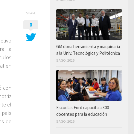
SHARE
0
etivo
GM dona herramienta y maquinaria
ra la
a la Univ. Tecnológica y Politécnica
culos
5 AGO, 2026
al en
ó con
motriz
nte el
Escuelas Ford capacita a 300
 país
docentes para la educación
es de
5 AGO, 2026