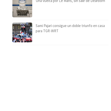
Una vuelta por Le Mans, sin salir de Dearborn
Sami Pajari consigue un doble triunfo en casa
para TGR-WRT