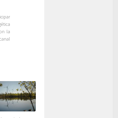
icipar
ética
on la
canal