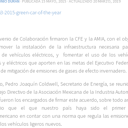
ONIO DURÁN
· PUBLICADA
15 MAYO, 2015
· ACTUALIZADO
20 MARZO, 2019
enio de Colaboración firmaron la CFE y la AMIA, con el obj
over la instalación de la infraestructura necesaria pa
 de vehículos eléctricos, y fomentar el uso de los vehí
s y eléctricos que aporten en las metas del Ejecutivo Feder
 de mitigación de emisiones de gases de efecto invernadero.
lo, Pedro Joaquín Coldwell, Secretario de Energía, se reuni
ejo Directivo de la Asociación Mexicana de la Industria Auto
 fueron los encargados de firmar este acuerdo, sobre todo a
rio que el que nuestro país haya sido el primer
mericano en contar con una norma que regula las emision
los vehículos ligeros nuevos.