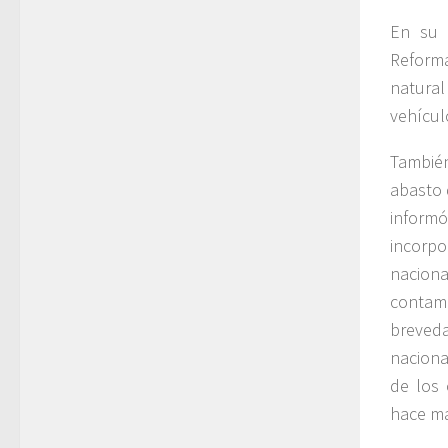
En su 
Reform
natural
vehícul
Tambié
abasto 
inform
incorp
nacion
contami
breveda
naciona
de los
hace má