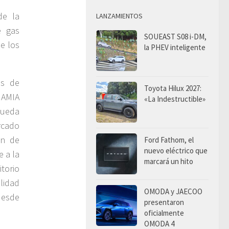
de la
LANZAMIENTOS
e gas
SOUEAST S08 i-DM,
de los
la PHEV inteligente
as de
Toyota Hilux 2027:
a AMIA
«La Indestructible»
pueda
rcado
ón de
Ford Fathom, el
nuevo eléctrico que
e a la
marcará un hito
torio
lidad
OMODA y JAECOO
desde
presentaron
oficialmente
OMODA 4