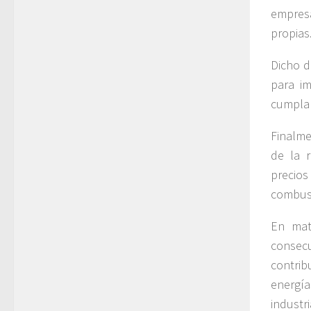
empresa
propias
Dicho d
para im
cumplan
Finalme
de la r
precio
combust
En mat
consec
contrib
energía
indust