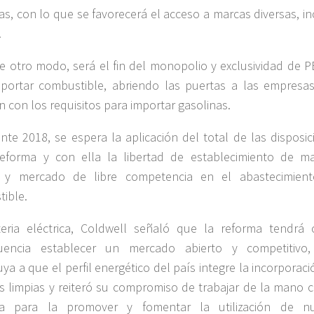
s, con lo que se favorecerá el acceso a marcas diversas, in
.
e otro modo, será el fin del monopolio y exclusividad de 
portar combustible, abriendo las puertas a las empresa
 con los requisitos para importar gasolinas.
nte 2018, se espera la aplicación del total de las disposic
eforma y con ella la libertad de establecimiento de ma
s y mercado de libre competencia en el abastecimien
ible.
eria eléctrica, Coldwell señaló que la reforma tendrá
uencia establecer un mercado abierto y competitivo
uya a que el perfil energético del país integre la incorporac
s limpias y reiteró su compromiso de trabajar de la mano c
ria para la promover y fomentar la utilización de n