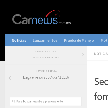
Noticias
Lanzamientos
Prueba de Manejo
Mot
SIGUIENTE HISTORIA
NOTICIA
Nuevo Nissan Maxima 2016
HISTORIA PREVIA
Llega el renovado Audi A1 2016
Sec
fom