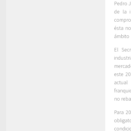
Pedro J
de la 
comprom
ésta no
ámbito 
El Sec
indust
mercado
este 20
actual
franqui
no reba
Para 20
obligat
condic