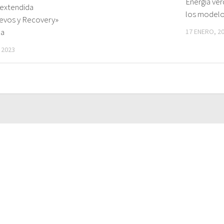
Energía ve
 extendida
los modelo
evos y Recovery»
da
17 ENERO, 2
 2023