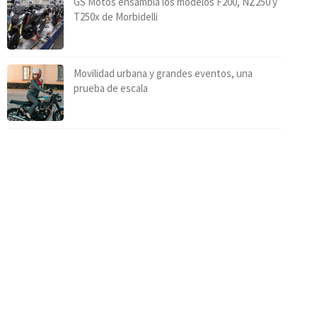
GS Motos ensambla los modelos F200, NZ250 y
T250x de Morbidelli
Movilidad urbana y grandes eventos, una
prueba de escala