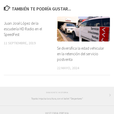
TAMBIÉN TE PODRÍA GUSTAR...
Juan José López de la
escudería HD Radio en el
SpeedFest
11 SEPTIEMBRE, 2019
Se diversifica la edad vehicular
en la retención del servicio
postventa
22 MAYO, 2024
SIGUIENTE HISTORIA
Toyota impulsa la cultura, con el ballet “Despertares”
HISTORIA PREVIA