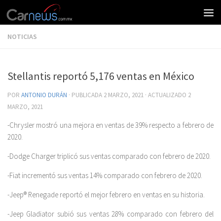
NOTICIAS
Stellantis reportó 5,176 ventas en México
POR
ANTONIO DURÁN
· PUBLICADA
2 MARZO, 2021
· ACTUALIZADO
2
MARZO, 2021
-Chrysler mostró una mejora en ventas de 39% respecto a febrero de
2020.
-Dodge Charger triplicó sus ventas comparado con febrero de 2020.
-Fiat incrementó sus ventas 14% comparado con febrero de 2020.
-Jeep® Renegade reportó el mejor febrero en ventas en su historia.
-Jeep Gladiator subió sus ventas 28% comparado con febrero del