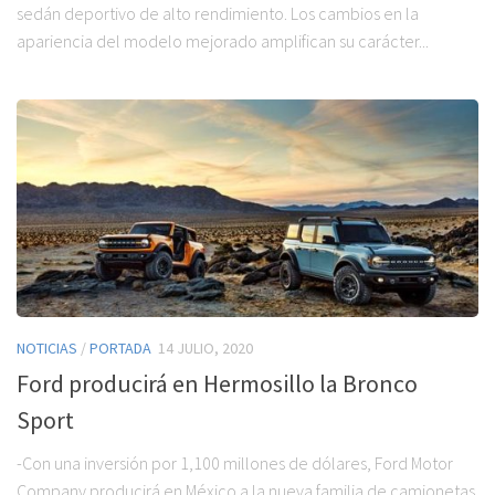
sedán deportivo de alto rendimiento. Los cambios en la
apariencia del modelo mejorado amplifican su carácter...
NOTICIAS
/
PORTADA
14 JULIO, 2020
Ford producirá en Hermosillo la Bronco
Sport
-Con una inversión por 1,100 millones de dólares, Ford Motor
Company producirá en México a la nueva familia de camionetas