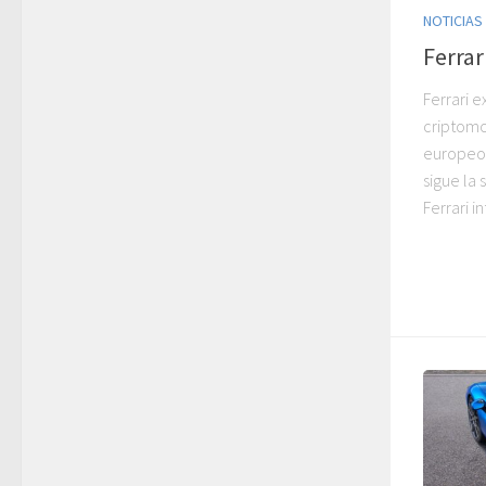
NOTICIAS
Ferra
Ferrari 
criptomo
europeos 
sigue la
Ferrari i