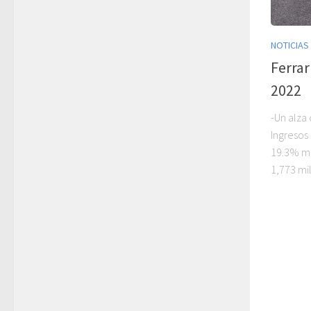
NOTICIAS
Ferrar
2022
-Un alza 
Ingresos
19.3% má
1,773 mi