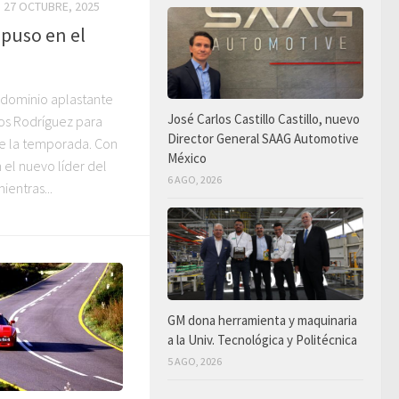
27 OCTUBRE, 2025
mpuso en el
n dominio aplastante
José Carlos Castillo Castillo, nuevo
s Rodríguez para
Director General SAAG Automotive
de la temporada. Con
México
n el nuevo líder del
6 AGO, 2026
entras...
GM dona herramienta y maquinaria
a la Univ. Tecnológica y Politécnica
5 AGO, 2026