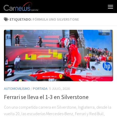
ETIQUETADO:
FÓRMULA UNO SILVERSTONE
AUTOMOVILISMO
/
PORTADA
5 JULIO, 2026
Ferrari se lleva el 1-3 en Silverstone
Con una competida carrera en Silverstone, Inglaterra, desde la
vuelta 20, las escuderías Mercedes-Benz, Ferrari y Red Bull,