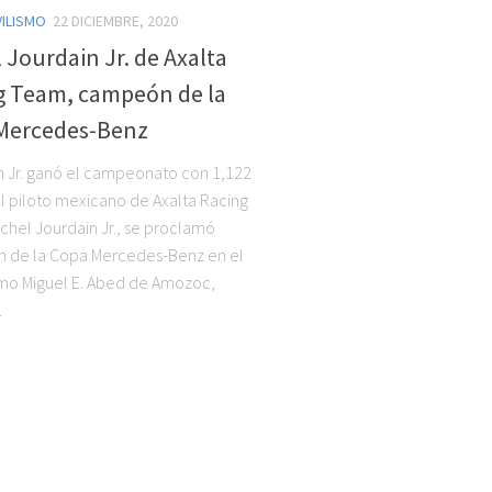
ILISMO
22 DICIEMBRE, 2020
 Jourdain Jr. de Axalta
g Team, campeón de la
Mercedes-Benz
n Jr. ganó el campeonato con 1,122
El piloto mexicano de Axalta Racing
chel Jourdain Jr., se proclamó
 de la Copa Mercedes-Benz en el
mo Miguel E. Abed de Amozoc,
.