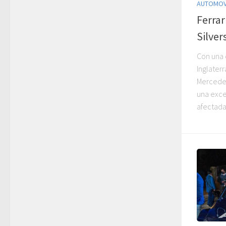
AUTOMOV
Ferrari
Silver
Con una 
Inglaterr
Mercedes
una excel
afectada 