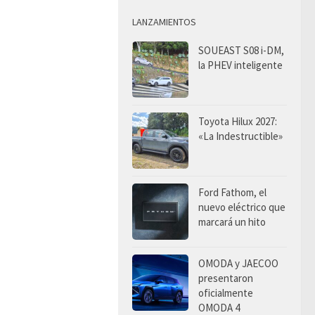
LANZAMIENTOS
SOUEAST S08 i-DM,
la PHEV inteligente
Toyota Hilux 2027:
«La Indestructible»
Ford Fathom, el
nuevo eléctrico que
marcará un hito
OMODA y JAECOO
presentaron
oficialmente
OMODA 4