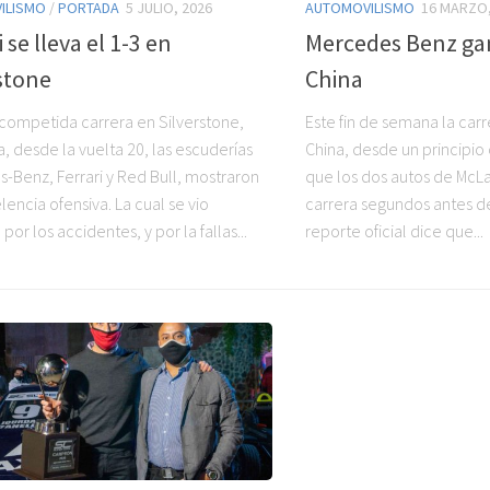
ILISMO
/
PORTADA
5 JULIO, 2026
AUTOMOVILISMO
16 MARZO,
 se lleva el 1-3 en
Mercedes Benz gan
stone
China
competida carrera en Silverstone,
Este fin de semana la car
a, desde la vuelta 20, las escuderías
China, desde un principio 
-Benz, Ferrari y Red Bull, mostraron
que los dos autos de McL
encia ofensiva. La cual se vio
carrera segundos antes de 
por los accidentes, y por la fallas...
reporte oficial dice que...