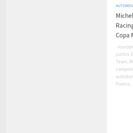
AUTOMOV
Michel
Racin
Copa 
-Jourdai
puntos. 
Team, Mi
campeón
autódro
Puebla,..