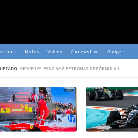
orsport
Motos
Videos
Carnews Live
Gadgets
QUETADO:
MERCEDES-BENZ AMG PETRONAS DE FÓRMULA 1