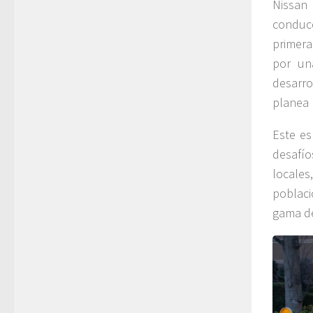
Nissan
conduc
primera
por un
desarro
planea 
Este es
desafío
locales
poblac
gama de