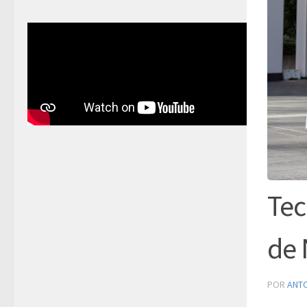
Tec
de 
POR
ANT