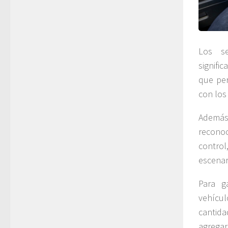
Los s
signifi
que per
con los
Además,
reconoc
control
escenar
Para g
vehícul
cantida
agrega