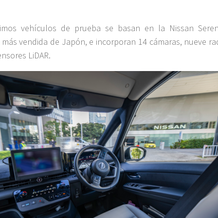
timos vehículos de prueba se basan en la Nissan Seren
 más vendida de Japón, e incorporan 14 cámaras, nueve ra
sensores LiDAR.