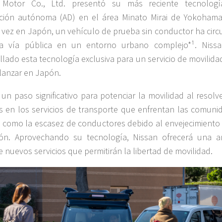
 Motor Co., Ltd. presentó su más reciente tecnolog
ción autónoma (AD) en el área Minato Mirai de Yokohama
 vez en Japón, un vehículo de prueba sin conductor ha circ
a vía pública en un entorno urbano complejo*¹. Niss
llado esta tecnología exclusiva para un servicio de movilid
lanzar en Japón.
 un paso significativo para potenciar la movilidad al resolv
s en los servicios de transporte que enfrentan las comuni
, como la escasez de conductores debido al envejecimiento 
ión. Aprovechando su tecnología, Nissan ofrecerá una a
 nuevos servicios que permitirán la libertad de movilidad.