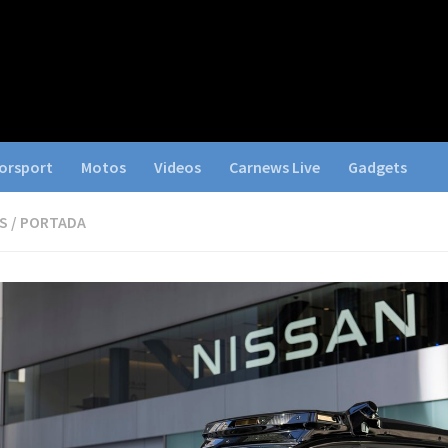
orsport
Motos
Videos
Carnews Live
Gadgets
S
/
PORTADA