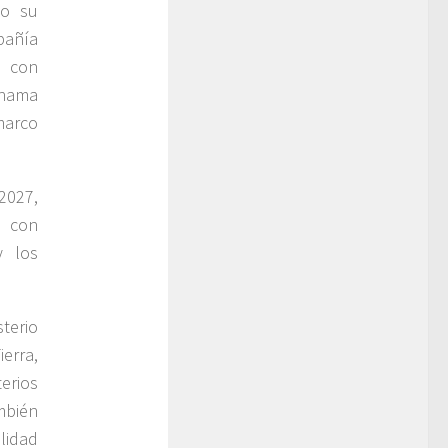
do su
pañía
s con
ohama
marco
2027,
d con
y los
sterio
erra,
rios
mbién
lidad