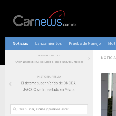
Noticias
Lanzamientos
Prueba de Manejo
Mot
SIGUIENTE HISTORIA
NOTICIA
Crecen 15% las solicitudes de vidrio blindado para autos y negocios
HISTORIA PREVIA
El sistema super híbrido de OMODA |
JAECOO será develado en México