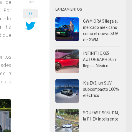
ía de
SHARE
LANZAMIENTOS
. Por
0
ulado
GWM ORA 5 llega al
an ha
mercado mexicano
como el nuevo SUV
ad que
de GWM
INFINITI QX65
er los
AUTOGRAPH 2027
dades
llega a México
de la
mplia
Kia EV3, un SUV
subcompacto 100%
eléctrico
SOUEAST S08 i-DM,
la PHEV inteligente