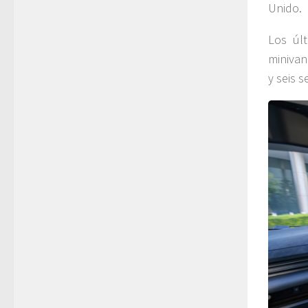
Unido.
Los úl
minivan
y seis 