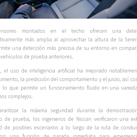
ensores montados en el techo ofrecen una detec
cativamente más amplia al aprovechar la altura de la Seren
mite una detección más precisa de su entorno en compar
 vehículos de prueba anteriores.
 el uso de inteligencia artificial ha mejorado notablemen
imiento, la predicción del comportamiento y el juicio, así c
, lo que permite un funcionamiento fluido en una varied
ios complejos.
arantizar la máxima seguridad durante la demostració
o de prueba, los ingenieros de Nissan verificaron una ex
d de posibles escenarios a lo largo de la ruta de conduc
ron una función de parada inmediata para emergenc