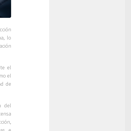
ción
a, lo
ación
te el
omo el
ad de
n del
tensa
ción,
ias e