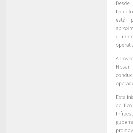
Desde 
tecnol
está p
aproxi
durante
operati
Aprovec
Nissan
conduc
operado
Esta in
de Econ
Infra
gubern
promov