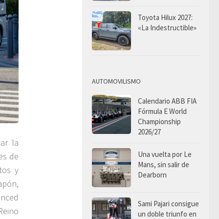
Toyota Hilux 2027:
«La Indestructible»
AUTOMOVILISMO
Calendario ABB FIA
Fórmula E World
Championship
2026/27
ar la
Una vuelta por Le
es de
Mans, sin salir de
tos y
Dearborn
apón,
anced
Sami Pajari consigue
Reino
un doble triunfo en