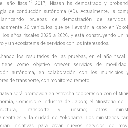
el año fiscal*² 2017, Nissan ha demostrado y proban
ogía de conducción autónoma (AD). Actualmente, la com
lanificando pruebas de demostración de servicio
madamente 20 vehículos que se llevarán a cabo en Yok
 los años fiscales 2025 a 2026, y está construyendo un 
vo y un ecosistema de servicios con los interesados.
hando los resultados de las pruebas, en el año fiscal 
 tiene como objetivo ofrecer servicios de movilida
ción autónoma, en colaboración con los municipios 
res de transporte, con monitoreo remoto.
iciativa será promovida en estrecha cooperación con el Mini
omía, Comercio e Industria de Japón; el Ministerio de Ti
estructura, Transporte y Turismo; otros ministe
amentales y la ciudad de Yokohama. Los ministerios ta
erán iniciativas para crear nuevos servicios de movi