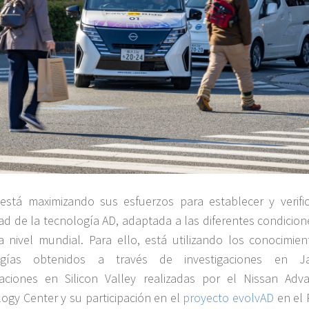
está maximizando sus esfuerzos para establecer y verific
ad de la tecnología AD, adaptada a las diferentes condicion
 a nivel mundial. Para ello, está utilizando los conocimien
ogías obtenidos a través de investigaciones en J
gaciones en Silicon Valley realizadas por el Nissan Adv
ogy Center y su participación en el
proyecto evolvAD
en el 