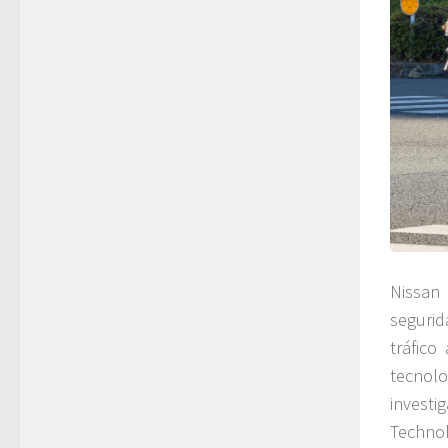
Nissan 
segurid
tráfico
tecnol
investi
Technol