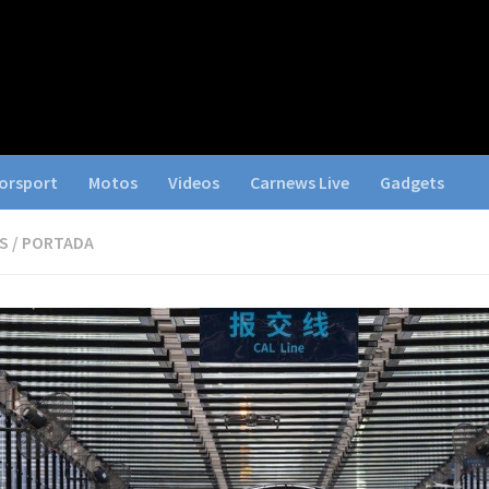
orsport
Motos
Videos
Carnews Live
Gadgets
S
/
PORTADA