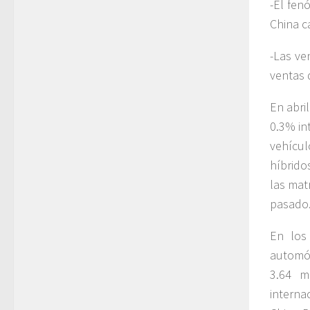
-El fen
China c
-Las ve
ventas 
En abri
0.3% in
vehícul
híbrido
las mat
pasado
En los
automóv
3.64 m
interna