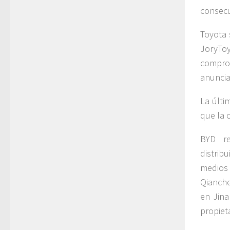
consecu
Toyota 
JoryToy
compro
anunci
La últi
que la 
BYD re
distri
medios 
Qianche
en Jina
propiet