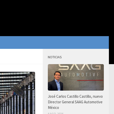
NOTICIAS
José Carlos Castillo Castillo, nuevo
Director General SAAG Automotive
México
6 AGO, 2026