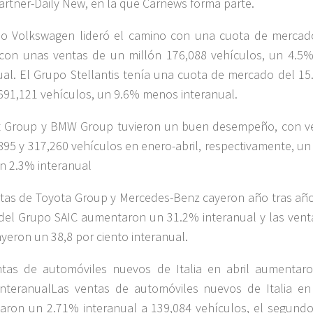
artner-Daily New, en la que Carnews forma parte.
po Volkswagen lideró el camino con una cuota de mercad
con unas ventas de un millón 176,088 vehículos, un 4.5
ual. El Grupo Stellantis tenía una cuota de mercado del 15
691,121 vehículos, un 9.6% menos interanual.
t Group y BMW Group tuvieron un buen desempeño, con v
895 y 317,260 vehículos en enero-abril, respectivamente, un
n 2.3% interanual
tas de Toyota Group y Mercedes-Benz cayeron año tras año
del Grupo SAIC aumentaron un 31.2% interanual y las vent
ayeron un 38,8 por ciento interanual.
ntas de automóviles nuevos de Italia en abril aumentar
nteranualLas ventas de automóviles nuevos de Italia en 
ron un 2.71% interanual a 139,084 vehículos, el segund