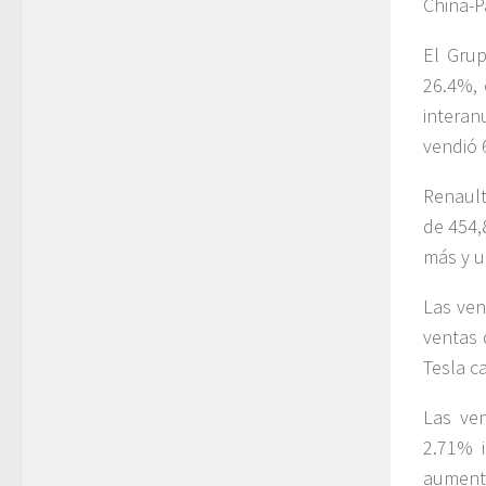
China-P
El Gru
26.4%, 
interan
vendió 
Renaul
de 454,
más y u
Las ven
ventas 
Tesla c
Las ve
2.71% i
aumenta