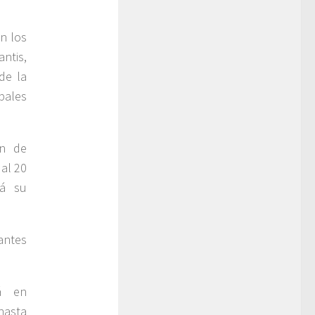
n los
antis,
de la
pales
an de
al 20
rá su
antes
tá en
hasta