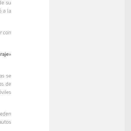
de su
ó a la
r con
raje»
as se
os de
viles
ueden
autos