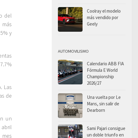
Coolray el modelo
o del
más vendido por
% más
Geely
.5% y
AUTOMOVILISMO
entas
 7.7%
Calendario ABB FIA
Fórmula E World
Championship
2026/27
. Las
as de
Una vuelta por Le
Mans, sin salir de
Dearborn
on un
abril
Sami Pajari consigue
un doble triunfo en
o mes