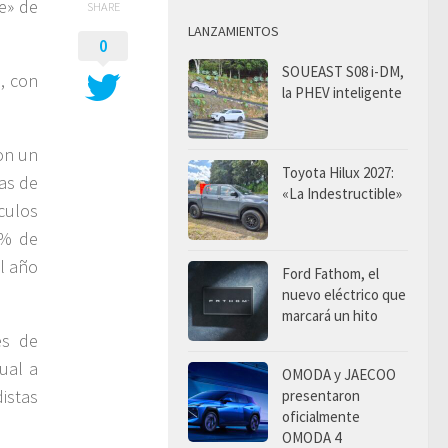
e» de
SHARE
LANZAMIENTOS
0
SOUEAST S08 i-DM,
, con
la PHEV inteligente
on un
Toyota Hilux 2027:
tas de
«La Indestructible»
culos
2% de
el año
Ford Fathom, el
nuevo eléctrico que
marcará un hito
es de
ual a
OMODA y JAECOO
istas
presentaron
oficialmente
OMODA 4