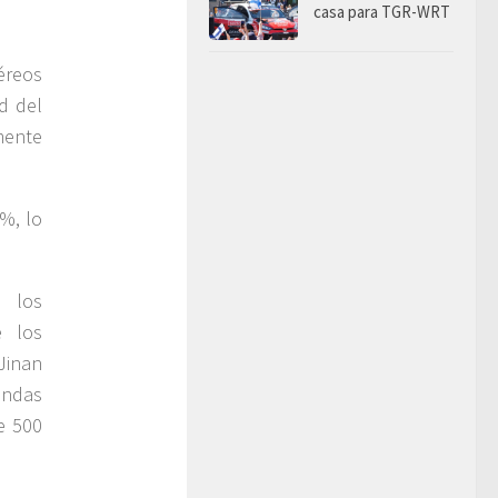
casa para TGR-WRT
aéreos
d del
mente
3%, lo
 los
e los
Jinan
endas
e 500