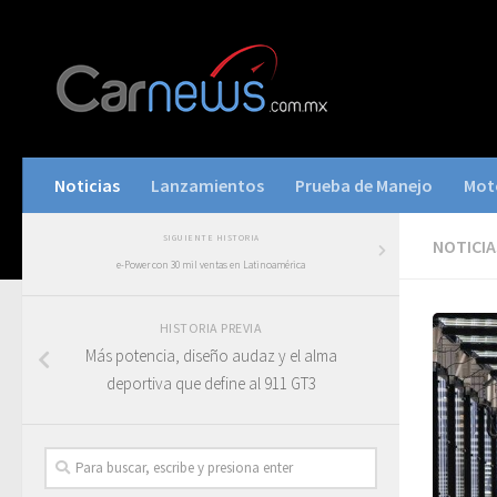
Noticias
Lanzamientos
Prueba de Manejo
Mot
SIGUIENTE HISTORIA
NOTICIA
e-Power con 30 mil ventas en Latinoamérica
HISTORIA PREVIA
Más potencia, diseño audaz y el alma
deportiva que define al 911 GT3