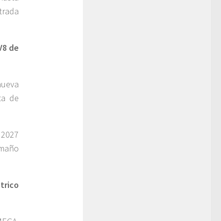
trada
V8 de
nueva
ta de
 2027
amaño
trico