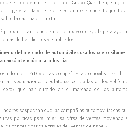
o que el problema de capital del Grupo Qiancheng surgió 
ón ciega y rápida y de la operación apalancada, lo que llev
 sobre la cadena de capital.
á proporcionando actualmente apoyo de ayuda para ayuda
blemas de los clientes y empleados.
nómeno del mercado de automóviles usados «cero kilomet
a causó atención a la industria.
os informes, BYD y otras compañías automovilísticas chin
an a investigaciones regulatorias centradas en los vehícul
je cero» que han surgido en el mercado de los automó
.
uladores sospechan que las compañías automovilísticas p
gunas políticas para inflar las cifras de ventas moviendo 
a los concesionarios a través de «ventas de papel».