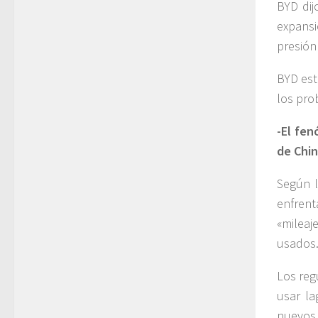
BYD dij
expansi
presión
BYD est
los pro
-El fe
de Chin
Según l
enfrent
«milea
usados
Los reg
usar la
nuevos 