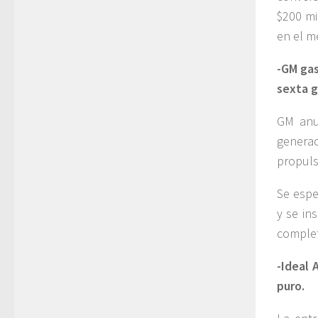
$200 mi
en el m
-GM gas
sexta g
GM anu
genera
propuls
Se espe
y se in
comple
-Ideal 
puro.