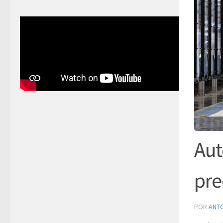
Aut
pre
POR
ANT