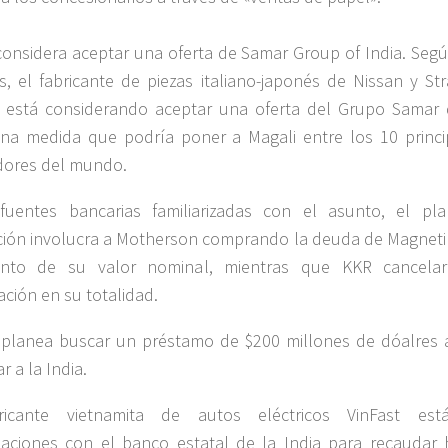
 considera aceptar una oferta de Samar Group of India. Segú
s, el fabricante de piezas italiano-japonés de Nissan y Str
, está considerando aceptar una oferta del Grupo Samar 
una medida que podría poner a Magali entre los 10 princi
dores del mundo.
fuentes bancarias familiarizadas con el asunto, el pl
ción involucra a Motherson comprando la deuda de Magneti 
ento de su valor nominal, mientras que KKR cancela
ación en su totalidad.
 planea buscar un préstamo de $200 millones de dóalres 
r a la India.
ricante vietnamita de autos eléctricos VinFast es
aciones con el banco estatal de la India para recaudar 