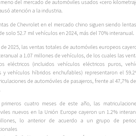
ómeno del mercado de automóviles usados «cero kilometraj
ausó atención a la industria.
ntas de Chevrolet en el mercado chino siguen siendo lentas
de solo 52.7 mil vehículos en 2024, más del 70% interanual.
l de 2025, las ventas totales de automóviles europeos cayer
teranual a 1.07 millones de vehículos, de los cuales las ven
os eléctricos (incluidos vehículos eléctricos puros, vehí
s y vehículos híbridos enchufables) representaron el 59.
riculaciones de automóviles de pasajeros, frente al 47,7% d
.
 primeros cuatro meses de este año, las matriculacion
iles nuevos en la Unión Europe cayeron un 1.2% interan
illones, lo anterior de acuerdo a un grupo de period
cionales