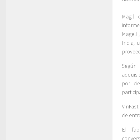
Magilli
informe
Magelli
India, 
provee
Según 
adquisi
por ci
particip
VinFast
de entra
El fab
convers