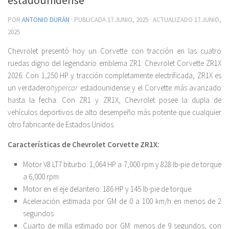
POR
ANTONIO DURÁN
· PUBLICADA
17 JUNIO, 2025
· ACTUALIZADO
17 JUNIO,
2025
Chevrolet presentó hoy un Corvette con tracción en las cuatro
ruedas digno del legendario emblema ZR1: Chevrolet Corvette ZR1X
2026. Con 1,250 HP y tracción completamente electrificada, ZR1X es
un verdadero
hypercar
estadounidense y el Corvette más avanzado
hasta la fecha. Con ZR1 y ZR1X, Chevrolet posee la dupla de
vehículos deportivos de alto desempeño más potente que cualquier
otro fabricante de Estados Unidos.
Características de Chevrolet Corvette ZR1X:
Motor V8 LT7 biturbo: 1,064 HP a 7,000 rpm y 828 lb-pie de torque
a 6,000 rpm
Motor en el eje delantero: 186 HP y 145 lb-pie de torque
Aceleración estimada por GM de 0 a 100 km/h en menos de 2
segundos
Cuarto de milla estimado por GM: menos de 9 segundos, con