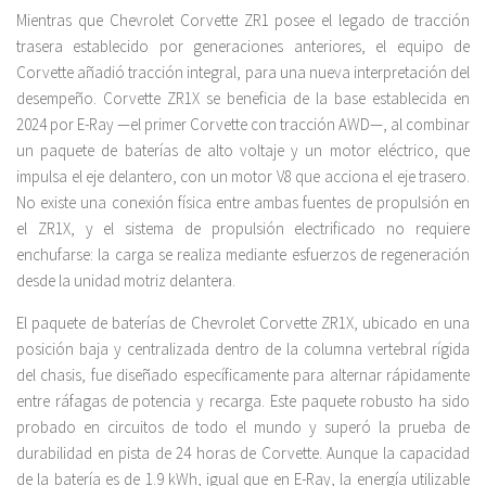
Mientras que Chevrolet Corvette ZR1 posee el legado de tracción
trasera establecido por generaciones anteriores, el equipo de
Corvette añadió tracción integral, para una nueva interpretación del
desempeño. Corvette ZR1X se beneficia de la base establecida en
2024 por E-Ray —el primer Corvette con tracción AWD—, al combinar
un paquete de baterías de alto voltaje y un motor eléctrico, que
impulsa el eje delantero, con un motor V8 que acciona el eje trasero.
No existe una conexión física entre ambas fuentes de propulsión en
el ZR1X, y el sistema de propulsión electrificado no requiere
enchufarse: la carga se realiza mediante esfuerzos de regeneración
desde la unidad motriz delantera.
El paquete de baterías de Chevrolet Corvette ZR1X, ubicado en una
posición baja y centralizada dentro de la columna vertebral rígida
del chasis, fue diseñado específicamente para alternar rápidamente
entre ráfagas de potencia y recarga. Este paquete robusto ha sido
probado en circuitos de todo el mundo y superó la prueba de
durabilidad en pista de 24 horas de Corvette. Aunque la capacidad
de la batería es de 1.9 kWh, igual que en E-Ray, la energía utilizable