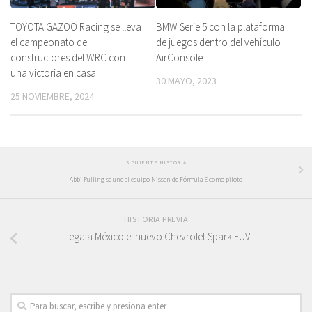
TOYOTA GAZOO Racing se lleva
BMW Serie 5 con la plataforma
el campeonato de
de juegos dentro del vehículo
constructores del WRC con
AirConsole
una victoria en casa
30 MAYO, 2023
25 NOVIEMBRE, 2024
SIGUIENTE HISTORIA
Abbi Pulling se une al equipo Nissan de Fórmula E como piloto
HISTORIA PREVIA
Llega a México el nuevo Chevrolet Spark EUV