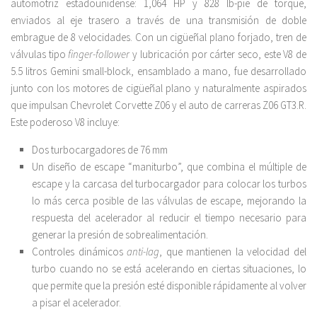
automotriz estadounidense: 1,064 HP y 828 lb-pie de torque,
enviados al eje trasero a través de una transmisión de doble
embrague de 8 velocidades. Con un cigüeñal plano forjado, tren de
válvulas tipo
finger-follower
y lubricación por cárter seco, este V8 de
5.5 litros Gemini small-block, ensamblado a mano, fue desarrollado
junto con los motores de cigüeñal plano y naturalmente aspirados
que impulsan Chevrolet Corvette Z06 y el auto de carreras Z06 GT3.R.
Este poderoso V8 incluye:
Dos turbocargadores de 76 mm
Un diseño de escape “maniturbo”, que combina el múltiple de
escape y la carcasa del turbocargador para colocar los turbos
lo más cerca posible de las válvulas de escape, mejorando la
respuesta del acelerador al reducir el tiempo necesario para
generar la presión de sobrealimentación.
Controles dinámicos
anti-lag
, que mantienen la velocidad del
turbo cuando no se está acelerando en ciertas situaciones, lo
que permite que la presión esté disponible rápidamente al volver
a pisar el acelerador.