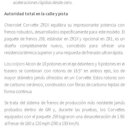
aceleraciones rápidas desde cero.
Autoridad total en la calle y pista
Chevrolet Corvette ZR1X equilibra su impresionante potencia con
frenos robustos, desarrollados específicamente para este modelo. El
paquete de frenos J59, estándar en ZR1X y opcional en ZR1, es un
diseño completamente nuevo, concebido para ofrecer una
resistencia térmica superior y una respuesta de frenado ultrarrápida.
Los
calipers
Alcon de 10 pistones en el eje delantero y 6 pistones en el
trasero se combinan con rotores de 16.5” en ambos ejes, los de
mayor diámetro jamás ofrecidos en un Corvette. Estos rotores son
de carbono cerámico, construidos con fibras de carbono tejidas de
forma continua.
Se trata del sistema de frenos de producción más resistente jamás
probados dentro de GM y, durante las pruebas, los Corvettes
equipados con el paquete J59 lograron una desaceleración de 1.9G
al frenar de 180 a 120 mph (290 a 193 km/h).