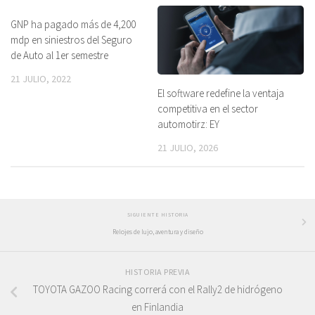
GNP ha pagado más de 4,200
mdp en siniestros del Seguro
de Auto al 1er semestre
21 JULIO, 2022
El software redefine la ventaja
competitiva en el sector
automotirz: EY
21 JULIO, 2026
SIGUIENTE HISTORIA
Relojes de lujo, aventura y diseño
HISTORIA PREVIA
TOYOTA GAZOO Racing correrá con el Rally2 de hidrógeno
en Finlandia