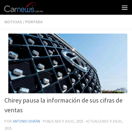
NOTICIAS
/
PORTADA
Chirey pausa la información de sus cifras de
ventas
POR
ANTONIO DURÁN
· PUBLICADA
9 JULIO, 2025
· ACTUALIZADO
9 JULIO,
2025