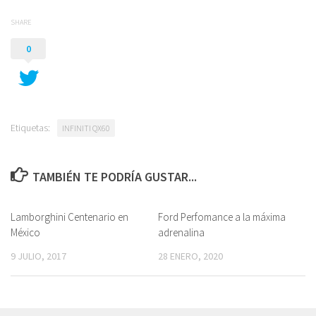
SHARE
0
Etiquetas:
INFINITI QX60
TAMBIÉN TE PODRÍA GUSTAR...
Lamborghini Centenario en
Ford Perfomance a la máxima
México
adrenalina
9 JULIO, 2017
28 ENERO, 2020