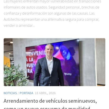
Las mujeres enfrentan mayor vulnerabilidad en transacciones
informales de autos usados. Seguridad personal, brechas de
confianza y desinformación son algunas de las causas. Las
Autotechs representan una alternativa segura para comprar,
vender o arrendar...
NOTICIAS
/
PORTADA
18 ABRIL, 2026
Arrendamiento de vehículos seminuevos,
como un nuevo esquema de movilidad