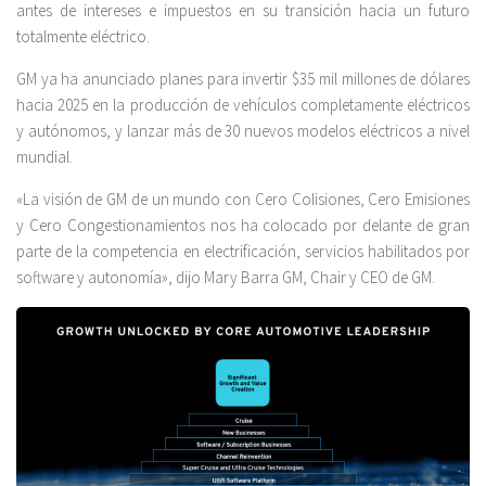
antes de intereses e impuestos en su transición hacia un futuro
totalmente eléctrico.
GM ya ha anunciado planes para invertir $35 mil millones de dólares
hacia 2025 en la producción de vehículos completamente eléctricos
y autónomos, y lanzar más de 30 nuevos modelos eléctricos a nivel
mundial.
«La visión de GM de un mundo con Cero Colisiones, Cero Emisiones
y Cero Congestionamientos nos ha colocado por delante de gran
parte de la competencia en electrificación, servicios habilitados por
software y autonomía», dijo Mary Barra GM, Chair y CEO de GM.