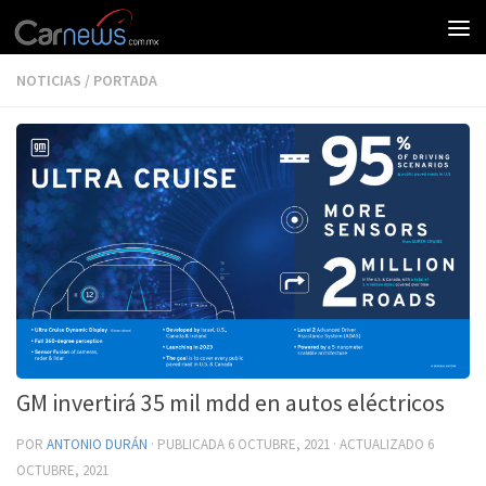
NOTICIAS
/
PORTADA
GM invertirá 35 mil mdd en autos eléctricos
POR
ANTONIO DURÁN
· PUBLICADA
6 OCTUBRE, 2021
· ACTUALIZADO
6
OCTUBRE, 2021